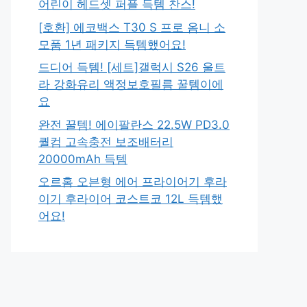
어린이 헤드셋 퍼플 득템 찬스!
[호환] 에코백스 T30 S 프로 옴니 소
모품 1년 패키지 득템했어요!
드디어 득템! [세트]갤럭시 S26 울트
라 강화유리 액정보호필름 꿀템이에
요
완전 꿀템! 에이팔란스 22.5W PD3.0
퀄컴 고속충전 보조배터리
20000mAh 득템
오르홈 오븐형 에어 프라이어기 후라
이기 후라이어 코스트코 12L 득템했
어요!