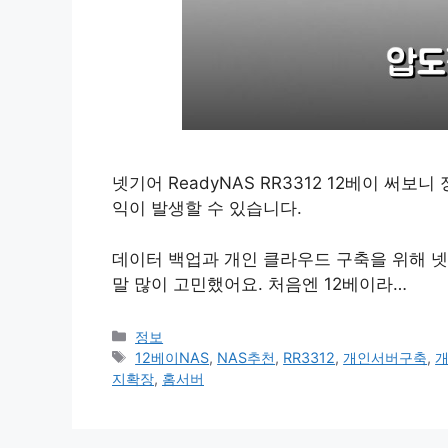
넷기어 ReadyNAS RR3312 12베이 써보
익이 발생할 수 있습니다.
데이터 백업과 개인 클라우드 구축을 위해 넷기어
말 많이 고민했어요. 처음엔 12베이라…
카
정보
테
태
12베이NAS
,
NAS추천
,
RR3312
,
개인서버구축
,
고
그
지확장
,
홈서버
리