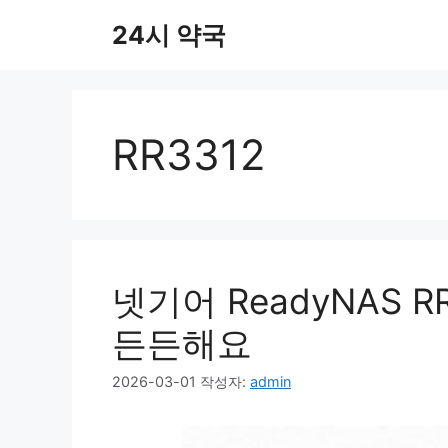
컨
24시 약국
텐
츠
로
건
너
RR3312
뛰
기
넷기어 ReadyNAS R
든든해요
2026-03-01
작성자:
admin