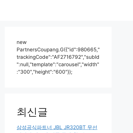
new
PartnersCoupang.G({"id":980665,"
trackingCode":"AF2716792","subId
":null,"template":"carousel","width"
:"300","height":"600"});
최신글
삼성공식파트너 JBL JR320BT 무선