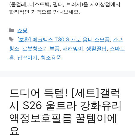
(물걸레, 더스트백, 필터, 브러시)을 제이상점에서
합리적인 가격으로 만나보세요.
카
쇼핑
테
태
[호환] 에코백스 T30 S 프로 옴니 소모품
,
간편
고
그
청소
,
로봇청소기 부품
,
새해맞이
,
생활꿀팁
,
스마트
리
홈
,
집꾸미기
,
청소용품
드디어 득템! [세트]갤럭
시 S26 울트라 강화유리
액정보호필름 꿀템이에
요