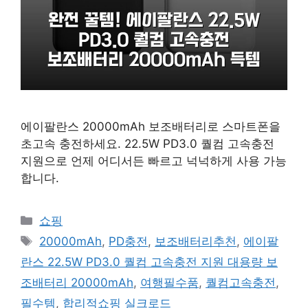
에이팔란스 20000mAh 보조배터리로 스마트폰을
초고속 충전하세요. 22.5W PD3.0 퀄컴 고속충전
지원으로 언제 어디서든 빠르고 넉넉하게 사용 가능
합니다.
카
쇼핑
테
태
20000mAh
,
PD충전
,
보조배터리추천
,
에이팔
고
그
란스 22.5W PD3.0 퀄컴 고속충전 지원 대용량 보
리
조배터리 20000mAh
,
여행필수품
,
퀄컴고속충전
,
필수템
,
합리적쇼핑 실크로드