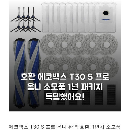
에코백스 T30 S 프로 옴니 완벽 호환! 1년치 소모품