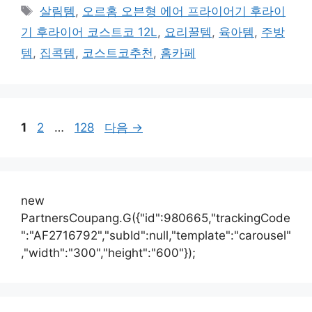
테
태
살림템
,
오르홈 오븐형 에어 프라이어기 후라이
고
그
기 후라이어 코스트코 12L
,
요리꿀템
,
육아템
,
주방
리
템
,
집콕템
,
코스트코추천
,
홈카페
페
페
페
1
2
…
128
다음
→
이
이
이
지
지
지
new
PartnersCoupang.G({"id":980665,"trackingCode
":"AF2716792","subId":null,"template":"carousel"
,"width":"300","height":"600"});