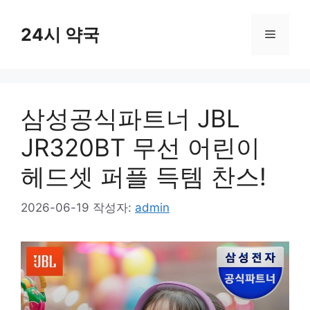
컨
텐
24시 약국
메
츠
로
뉴
건
너
삼성공식파트너 JBL
뛰
기
JR320BT 무선 어린이
헤드셋 퍼플 득템 찬스!
2026-06-19
작성자:
admin