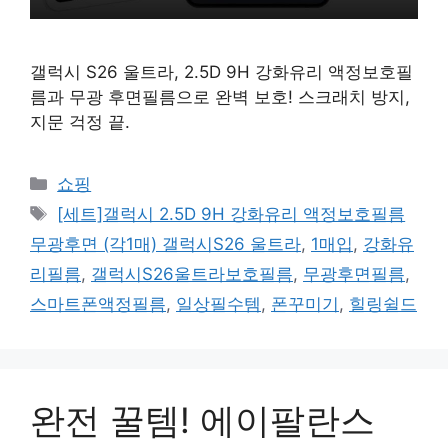
갤럭시 S26 울트라, 2.5D 9H 강화유리 액정보호필
름과 무광 후면필름으로 완벽 보호! 스크래치 방지,
지문 걱정 끝.
카
쇼핑
테
태
[세트]갤럭시 2.5D 9H 강화유리 액정보호필름
고
그
무광후면 (각1매) 갤럭시S26 울트라
,
1매입
,
강화유
리
리필름
,
갤럭시S26울트라보호필름
,
무광후면필름
,
스마트폰액정필름
,
일상필수템
,
폰꾸미기
,
힐링쉴드
완전 꿀템! 에이팔란스