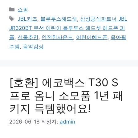
카
쇼핑
테
태
JBL키즈
,
블루투스헤드셋
,
삼성공식파트너 JBL
고
그
JR320BT 무선 어린이 블루투스 헤드셋 헤드폰 퍼
리
플
,
선물추천
,
안전한사운드
,
어린이헤드폰
,
육아필
수템
,
음악감상
[호환] 에코백스 T30 S
프로 옴니 소모품 1년 패
키지 득템했어요!
2026-06-18
작성자:
admin