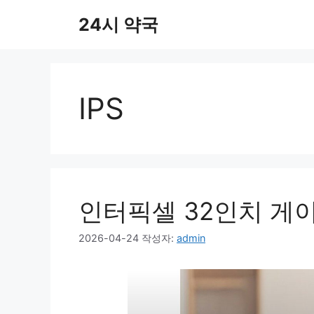
컨
24시 약국
텐
츠
로
건
너
IPS
뛰
기
인터픽셀 32인치 게이
2026-04-24
작성자:
admin