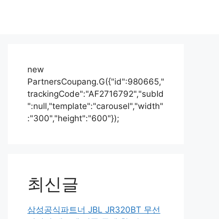
new
PartnersCoupang.G({"id":980665,"
trackingCode":"AF2716792","subId
":null,"template":"carousel","width"
:"300","height":"600"});
최신글
삼성공식파트너 JBL JR320BT 무선