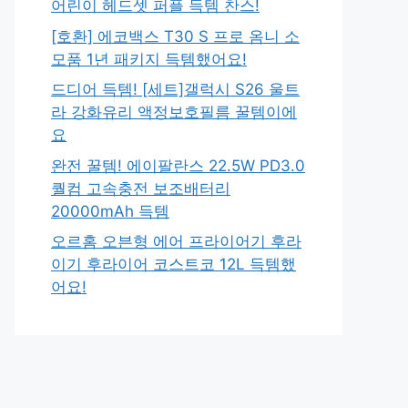
어린이 헤드셋 퍼플 득템 찬스!
[호환] 에코백스 T30 S 프로 옴니 소
모품 1년 패키지 득템했어요!
드디어 득템! [세트]갤럭시 S26 울트
라 강화유리 액정보호필름 꿀템이에
요
완전 꿀템! 에이팔란스 22.5W PD3.0
퀄컴 고속충전 보조배터리
20000mAh 득템
오르홈 오븐형 에어 프라이어기 후라
이기 후라이어 코스트코 12L 득템했
어요!