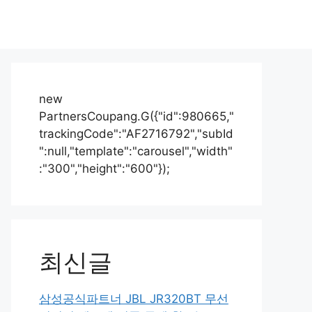
new
PartnersCoupang.G({"id":980665,"
trackingCode":"AF2716792","subId
":null,"template":"carousel","width"
:"300","height":"600"});
최신글
삼성공식파트너 JBL JR320BT 무선