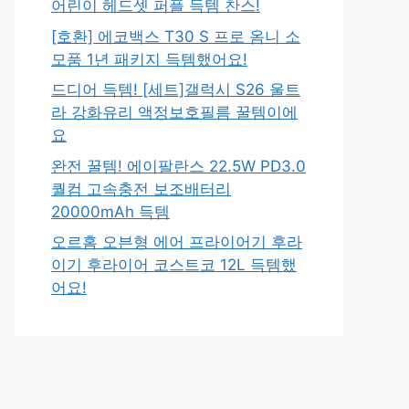
어린이 헤드셋 퍼플 득템 찬스!
[호환] 에코백스 T30 S 프로 옴니 소
모품 1년 패키지 득템했어요!
드디어 득템! [세트]갤럭시 S26 울트
라 강화유리 액정보호필름 꿀템이에
요
완전 꿀템! 에이팔란스 22.5W PD3.0
퀄컴 고속충전 보조배터리
20000mAh 득템
오르홈 오븐형 에어 프라이어기 후라
이기 후라이어 코스트코 12L 득템했
어요!