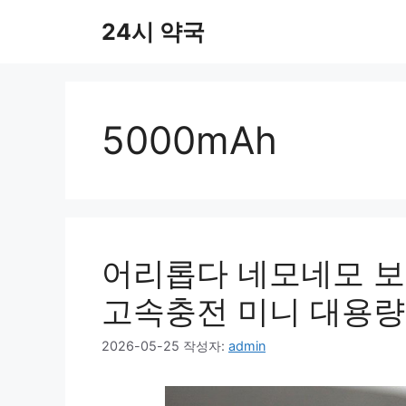
컨
24시 약국
텐
츠
로
건
너
5000mAh
뛰
기
어리롭다 네모네모 보조
고속충전 미니 대용량 
2026-05-25
작성자:
admin