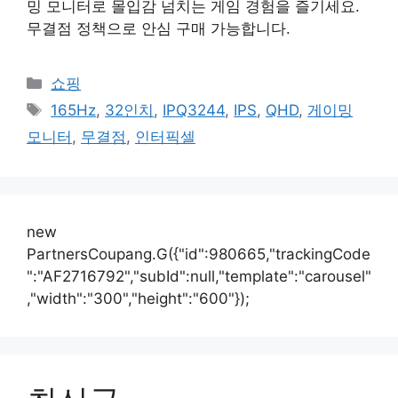
밍 모니터로 몰입감 넘치는 게임 경험을 즐기세요.
무결점 정책으로 안심 구매 가능합니다.
카
쇼핑
테
태
165Hz
,
32인치
,
IPQ3244
,
IPS
,
QHD
,
게이밍
고
그
모니터
,
무결점
,
인터픽셀
리
new
PartnersCoupang.G({"id":980665,"trackingCode
":"AF2716792","subId":null,"template":"carousel"
,"width":"300","height":"600"});