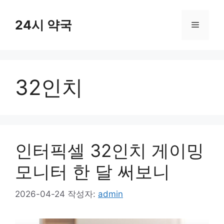
컨
텐
24시 약국
메
츠
로
뉴
건
너
32인치
뛰
기
인터픽셀 32인치 게이밍
모니터 한 달 써보니
2026-04-24
작성자:
admin