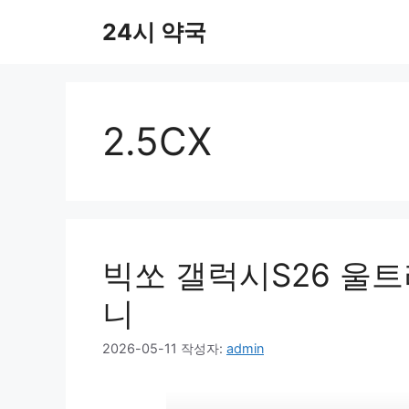
컨
24시 약국
텐
츠
로
건
너
2.5CX
뛰
기
빅쏘 갤럭시S26 울트
니
2026-05-11
작성자:
admin