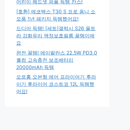
어린이 헤드셋 퍼플 득템 찬스!
[호환] 에코백스 T30 S 프로 옴니 소
모품 1년 패키지 득템했어요!
드디어 득템! [세트]갤럭시 S26 울트
라 강화유리 액정보호필름 꿀템이에
요
완전 꿀템! 에이팔란스 22.5W PD3.0
퀄컴 고속충전 보조배터리
20000mAh 득템
오르홈 오븐형 에어 프라이어기 후라
이기 후라이어 코스트코 12L 득템했
어요!