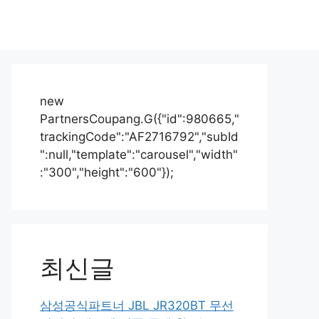
new
PartnersCoupang.G({"id":980665,"
trackingCode":"AF2716792","subId
":null,"template":"carousel","width"
:"300","height":"600"});
최신글
삼성공식파트너 JBL JR320BT 무선