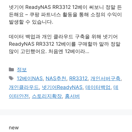
넷기어 ReadyNAS RR3312 12베이 써보니 정말 든
든해요 – 쿠팡 파트너스 활동을 통해 소정의 수익이
발생할 수 있습니다.
데이터 백업과 개인 클라우드 구축을 위해 넷기어
ReadyNAS RR3312 12베이를 구매할까 말까 정말
많이 고민했어요. 처음엔 12베이라…
카
정보
테
태
12베이NAS
,
NAS추천
,
RR3312
,
개인서버구축
,
고
그
개인클라우드
,
넷기어ReadyNAS
,
데이터백업
,
데
리
이터안전
,
스토리지확장
,
홈서버
new