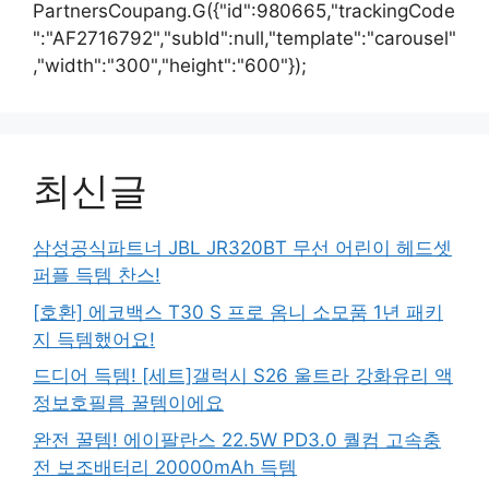
PartnersCoupang.G({"id":980665,"trackingCode
":"AF2716792","subId":null,"template":"carousel"
,"width":"300","height":"600"});
최신글
삼성공식파트너 JBL JR320BT 무선 어린이 헤드셋
퍼플 득템 찬스!
[호환] 에코백스 T30 S 프로 옴니 소모품 1년 패키
지 득템했어요!
드디어 득템! [세트]갤럭시 S26 울트라 강화유리 액
정보호필름 꿀템이에요
완전 꿀템! 에이팔란스 22.5W PD3.0 퀄컴 고속충
전 보조배터리 20000mAh 득템