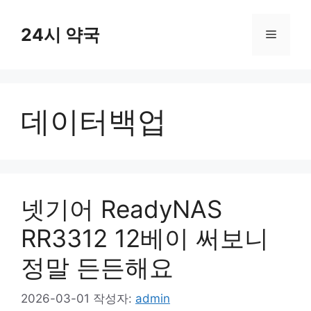
컨
텐
24시 약국
메
츠
로
뉴
건
너
데이터백업
뛰
기
넷기어 ReadyNAS
RR3312 12베이 써보니
정말 든든해요
2026-03-01
작성자:
admin