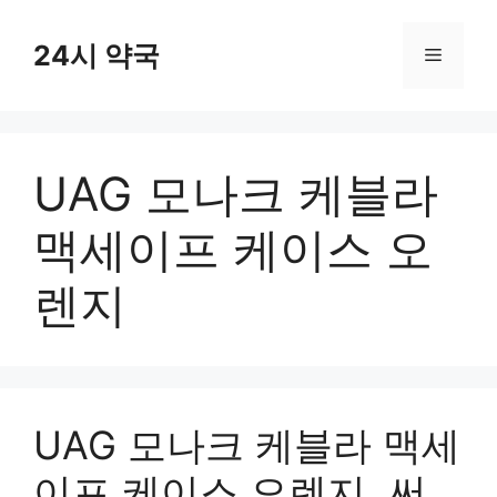
컨
텐
24시 약국
메
츠
로
뉴
건
너
UAG 모나크 케블라
뛰
기
맥세이프 케이스 오
렌지
UAG 모나크 케블라 맥세
이프 케이스 오렌지, 써