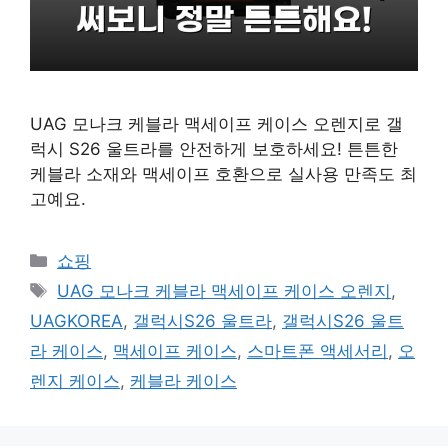
UAG 모나크 케블라 맥세이프 케이스 오렌지로 갤
럭시 S26 울트라를 안전하게 보호하세요! 튼튼한
케블라 소재와 맥세이프 호환으로 실사용 만족도 최
고예요.
카
쇼핑
테
태
UAG 모나크 케블라 맥세이프 케이스 오렌지
,
고
그
UAGKOREA
,
갤럭시S26 울트라
,
갤럭시S26 울트
리
라 케이스
,
맥세이프 케이스
,
스마트폰 액세서리
,
오
렌지 케이스
,
케블라 케이스