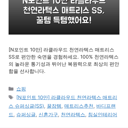
[N포인트 10만] 라클라우드 천연라텍스 매트리스
SS로 편안한 숙면을 경험하세요. 100% 천연라텍스
의 놀라운 통기성과 뛰어난 복원력으로 최상의 편안
함을 선사합니다.
카
쇼핑
테
태
[N포인트 10만] 라클라우드 천연라텍스 매트리
고
그
스 슈퍼싱글(SS)
,
꿀잠템
,
매트리스추천
,
바디프랜
리
드
,
슈퍼싱글
,
신혼가구
,
천연라텍스
,
침실인테리어