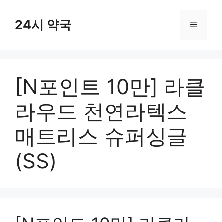
컨
텐
24시 약국
메
츠
로
뉴
건
너
[N포인트 10만] 라클
뛰
기
라우드 천연라텍스
매트리스 슈퍼싱글
(SS)