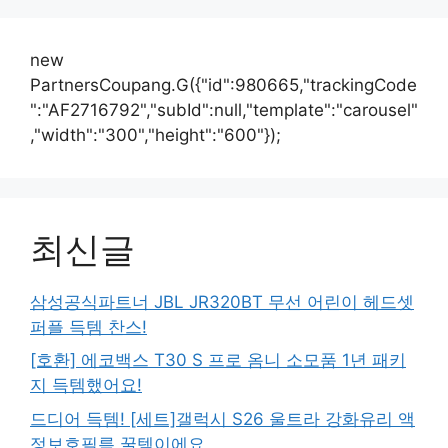
new
PartnersCoupang.G({"id":980665,"trackingCode
":"AF2716792","subId":null,"template":"carousel"
,"width":"300","height":"600"});
최신글
삼성공식파트너 JBL JR320BT 무선 어린이 헤드셋
퍼플 득템 찬스!
[호환] 에코백스 T30 S 프로 옴니 소모품 1년 패키
지 득템했어요!
드디어 득템! [세트]갤럭시 S26 울트라 강화유리 액
정보호필름 꿀템이에요