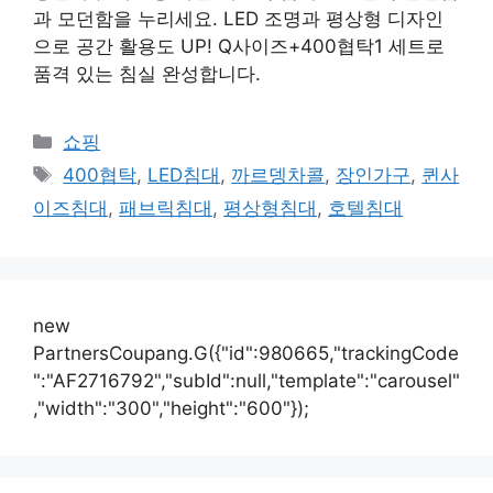
과 모던함을 누리세요. LED 조명과 평상형 디자인
으로 공간 활용도 UP! Q사이즈+400협탁1 세트로
품격 있는 침실 완성합니다.
카
쇼핑
테
태
400협탁
,
LED침대
,
까르뎅차콜
,
장인가구
,
퀸사
고
그
이즈침대
,
패브릭침대
,
평상형침대
,
호텔침대
리
new
PartnersCoupang.G({"id":980665,"trackingCode
":"AF2716792","subId":null,"template":"carousel"
,"width":"300","height":"600"});