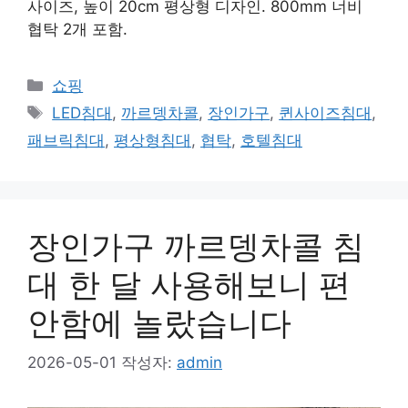
사이즈, 높이 20cm 평상형 디자인. 800mm 너비
협탁 2개 포함.
카
쇼핑
테
태
LED침대
,
까르뎅차콜
,
장인가구
,
퀸사이즈침대
,
고
그
패브릭침대
,
평상형침대
,
협탁
,
호텔침대
리
장인가구 까르뎅차콜 침
대 한 달 사용해보니 편
안함에 놀랐습니다
2026-05-01
작성자:
admin