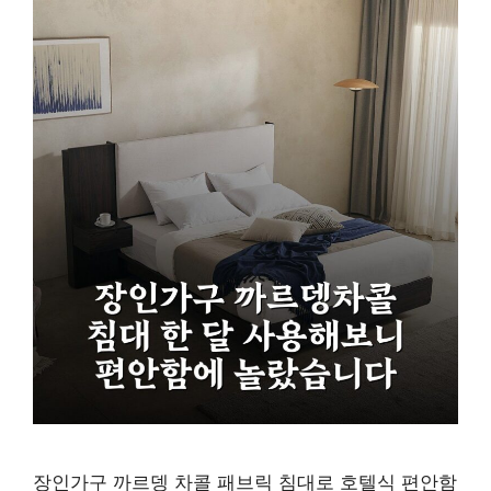
장인가구 까르뎅 차콜 패브릭 침대로 호텔식 편안함