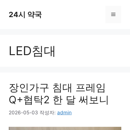
컨
텐
24시 약국
메
츠
로
뉴
건
너
LED침대
뛰
기
장인가구 침대 프레임
Q+협탁2 한 달 써보니
2026-05-03
작성자:
admin