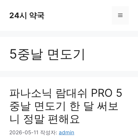
컨
텐
24시 약국
메
츠
로
뉴
건
너
5중날 면도기
뛰
기
파나소닉 람대쉬 PRO 5
중날 면도기 한 달 써보
니 정말 편해요
2026-05-11
작성자:
admin