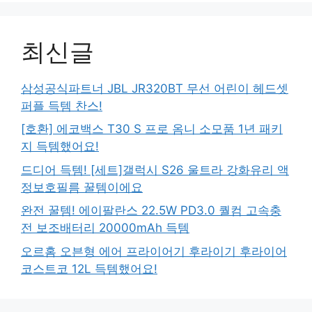
최신글
삼성공식파트너 JBL JR320BT 무선 어린이 헤드셋
퍼플 득템 찬스!
[호환] 에코백스 T30 S 프로 옴니 소모품 1년 패키
지 득템했어요!
드디어 득템! [세트]갤럭시 S26 울트라 강화유리 액
정보호필름 꿀템이에요
완전 꿀템! 에이팔란스 22.5W PD3.0 퀄컴 고속충
전 보조배터리 20000mAh 득템
오르홈 오븐형 에어 프라이어기 후라이기 후라이어
코스트코 12L 득템했어요!