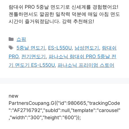
람대쉬 PRO 5중날 면도기로 신세계를 경험했어요!
젠틀하면서도 깔끔한 밀착력 덕분에 매일 아침 면도
시간이 즐거워졌답니다. 강력 추천해요!
카
쇼핑
테
태
5중날 면도기
,
ES-L550U
,
남성면도기
,
람대쉬
고
그
PRO
,
전기면도기
,
파나소닉 람대쉬 PRO 5중날 전
리
기 면도기 ES-L550U
,
파나소닉 프리미엄 스토어
new
PartnersCoupang.G({"id":980665,"trackingCode
":"AF2716792","subId":null,"template":"carousel"
,"width":"300","height":"600"});