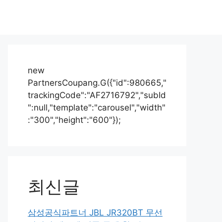
new
PartnersCoupang.G({"id":980665,"
trackingCode":"AF2716792","subId
":null,"template":"carousel","width"
:"300","height":"600"});
최신글
삼성공식파트너 JBL JR320BT 무선