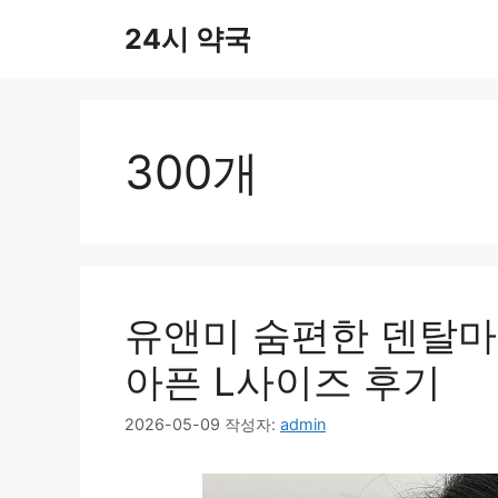
컨
24시 약국
텐
츠
로
건
너
300개
뛰
기
유앤미 숨편한 덴탈마
아픈 L사이즈 후기
2026-05-09
작성자:
admin