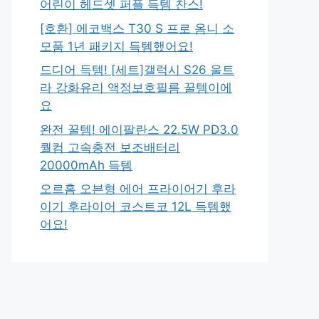
어린이 헤드셋 퍼플 득템 찬스!
[호환] 에코백스 T30 S 프로 옴니 소
모품 1년 패키지 득템했어요!
드디어 득템! [세트]갤럭시 S26 울트
라 강화유리 액정보호필름 꿀템이에
요
완전 꿀템! 에이팔란스 22.5W PD3.0
퀄컴 고속충전 보조배터리
20000mAh 득템
오르홈 오븐형 에어 프라이어기 후라
이기 후라이어 코스트코 12L 득템했
어요!