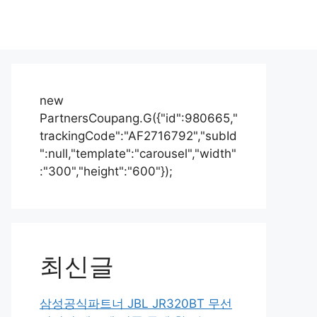
new
PartnersCoupang.G({"id":980665,"
trackingCode":"AF2716792","subId
":null,"template":"carousel","width"
:"300","height":"600"});
최신글
삼성공식파트너 JBL JR320BT 무선