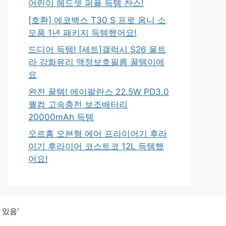
어린이 헤드셋 퍼플 득템 찬스!
[호환] 에코백스 T30 S 프로 옴니 소
모품 1년 패키지 득템했어요!
드디어 득템! [세트]갤럭시 S26 울트
라 강화유리 액정보호필름 꿀템이에
요
완전 꿀템! 에이팔란스 22.5W PD3.0
퀄컴 고속충전 보조배터리
20000mAh 득템
오르홈 오븐형 에어 프라이어기 후라
이기 후라이어 코스트코 12L 득템했
어요!
 있음'