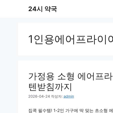
컨
24시 약국
텐
츠
로
건
너
1인용에어프라이
뛰
기
가정용 소형 에어프라
텐받침까지
2026-04-24
작성자:
admin
집콕 필수템! 1-2인 가구에 딱 맞는 초소형