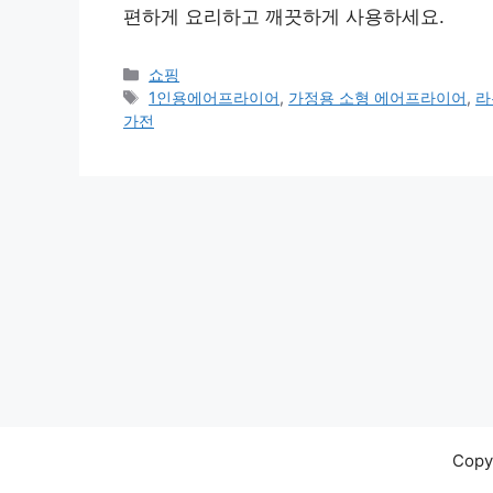
편하게 요리하고 깨끗하게 사용하세요.
카
쇼핑
테
태
1인용에어프라이어
,
가정용 소형 에어프라이어
,
라
고
그
가전
리
Cop