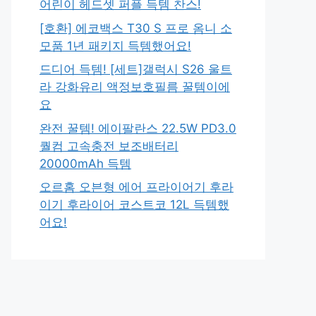
어린이 헤드셋 퍼플 득템 찬스!
[호환] 에코백스 T30 S 프로 옴니 소
모품 1년 패키지 득템했어요!
드디어 득템! [세트]갤럭시 S26 울트
라 강화유리 액정보호필름 꿀템이에
요
완전 꿀템! 에이팔란스 22.5W PD3.0
퀄컴 고속충전 보조배터리
20000mAh 득템
오르홈 오븐형 에어 프라이어기 후라
이기 후라이어 코스트코 12L 득템했
어요!