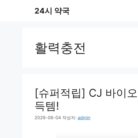
컨
24시 약국
텐
츠
로
건
너
활력충전
뛰
기
[슈퍼적립] CJ 바이
득템!
2026-06-04
작성자:
admin