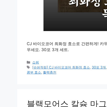
CJ 바이오코어 최화정 효소로 간편하게! 카무
우세요. 30포 3개 세트.
카
쇼핑
테
태
[슈퍼적립] CJ 바이오코어 최화정 효소
,
30포 3개
고
그
콤부 효소
,
활력충전
리
블랙모어스 칼슘 마그