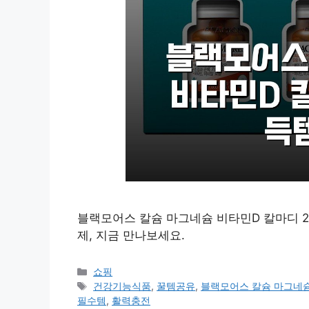
블랙모어스 칼슘 마그네슘 비타민D 칼마디 2
제, 지금 만나보세요.
카
쇼핑
테
태
건강기능식품
,
꿀템공유
,
블랙모어스 칼슘 마그네슘
고
그
필수템
,
활력충전