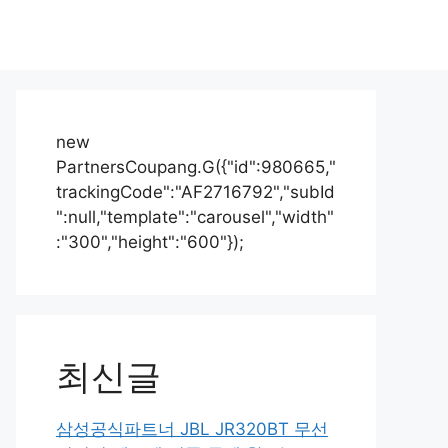
new
PartnersCoupang.G({"id":980665,"
trackingCode":"AF2716792","subId
":null,"template":"carousel","width"
:"300","height":"600"});
최신글
삼성공식파트너 JBL JR320BT 무선