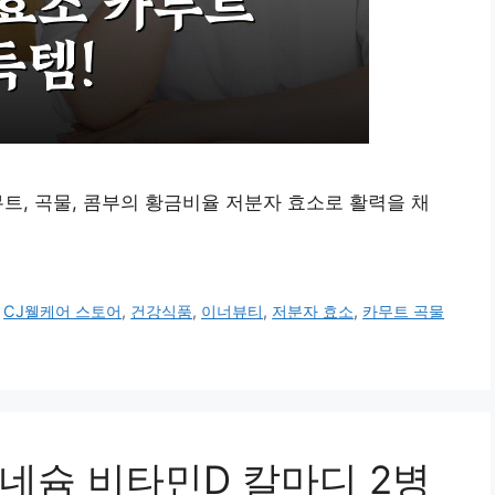
트, 곡물, 콤부의 황금비율 저분자 효소로 활력을 채
,
CJ웰케어 스토어
,
건강식품
,
이너뷰티
,
저분자 효소
,
카무트 곡물
네슘 비타민D 칼마디 2병