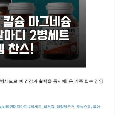
병세트로 뼈 건강과 활력을 동시에! 온 가족 필수 영양
 비타민D 칼마디 2병세트
,
뼈건강
,
영양제추천
,
오늘쇼핑
,
육아