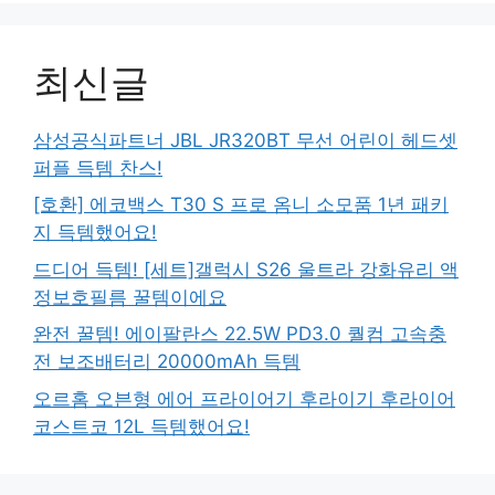
최신글
삼성공식파트너 JBL JR320BT 무선 어린이 헤드셋
퍼플 득템 찬스!
[호환] 에코백스 T30 S 프로 옴니 소모품 1년 패키
지 득템했어요!
드디어 득템! [세트]갤럭시 S26 울트라 강화유리 액
정보호필름 꿀템이에요
완전 꿀템! 에이팔란스 22.5W PD3.0 퀄컴 고속충
전 보조배터리 20000mAh 득템
오르홈 오븐형 에어 프라이어기 후라이기 후라이어
코스트코 12L 득템했어요!