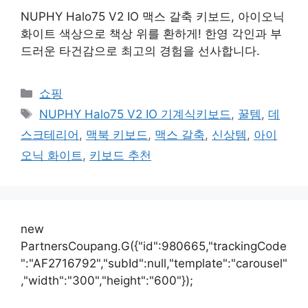
NUPHY Halo75 V2 IO 맥스 갈축 키보드, 아이오닉
화이트 색상으로 책상 위를 환하게! 한영 각인과 부
드러운 타건감으로 최고의 경험을 선사합니다.
카
쇼핑
테
태
NUPHY Halo75 V2 IO 기계식키보드
,
꿀템
,
데
고
그
스크테리어
,
맥북 키보드
,
맥스 갈축
,
신상템
,
아이
리
오닉 화이트
,
키보드 추천
new
PartnersCoupang.G({"id":980665,"trackingCode
":"AF2716792","subId":null,"template":"carousel"
,"width":"300","height":"600"});