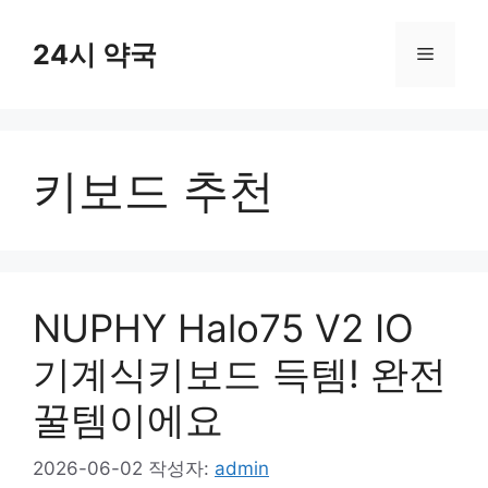
컨
텐
24시 약국
메
츠
로
뉴
건
너
키보드 추천
뛰
기
NUPHY Halo75 V2 IO
기계식키보드 득템! 완전
꿀템이에요
2026-06-02
작성자:
admin