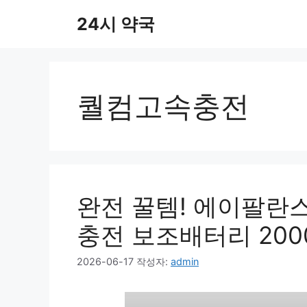
컨
24시 약국
텐
츠
로
건
너
퀄컴고속충전
뛰
기
완전 꿀템! 에이팔란스 
충전 보조배터리 200
2026-06-17
작성자:
admin