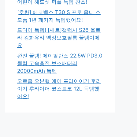
어린이 헤드셋 퍼플 득템 찬스!
[호환] 에코백스 T30 S 프로 옴니 소
모품 1년 패키지 득템했어요!
드디어 득템! [세트]갤럭시 S26 울트
라 강화유리 액정보호필름 꿀템이에
요
완전 꿀템! 에이팔란스 22.5W PD3.0
퀄컴 고속충전 보조배터리
20000mAh 득템
오르홈 오븐형 에어 프라이어기 후라
이기 후라이어 코스트코 12L 득템했
어요!