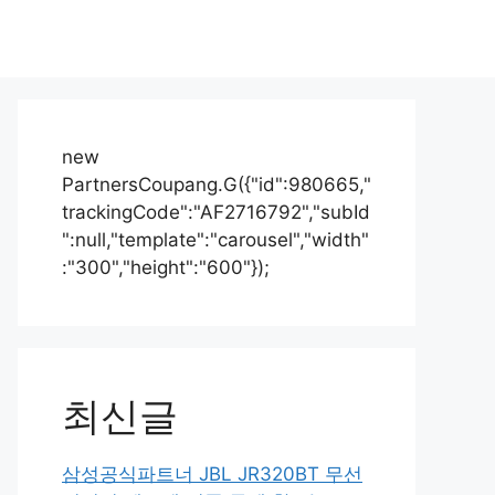
new
PartnersCoupang.G({"id":980665,"
trackingCode":"AF2716792","subId
":null,"template":"carousel","width"
:"300","height":"600"});
최신글
삼성공식파트너 JBL JR320BT 무선