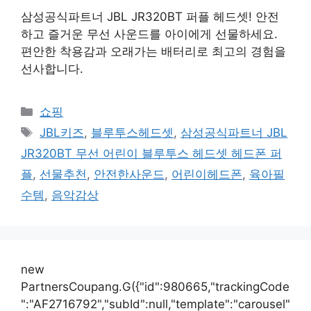
삼성공식파트너 JBL JR320BT 퍼플 헤드셋! 안전
하고 즐거운 무선 사운드를 아이에게 선물하세요.
편안한 착용감과 오래가는 배터리로 최고의 경험을
선사합니다.
카
쇼핑
테
태
JBL키즈
,
블루투스헤드셋
,
삼성공식파트너 JBL
고
그
JR320BT 무선 어린이 블루투스 헤드셋 헤드폰 퍼
리
플
,
선물추천
,
안전한사운드
,
어린이헤드폰
,
육아필
수템
,
음악감상
new
PartnersCoupang.G({"id":980665,"trackingCode
":"AF2716792","subId":null,"template":"carousel"