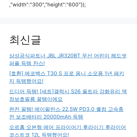
,"width":"300","height":"600"});
최신글
삼성공식파트너 JBL JR320BT 무선 어린이 헤드셋
퍼플 득템 찬스!
[호환] 에코백스 T30 S 프로 옴니 소모품 1년 패키
지 득템했어요!
드디어 득템! [세트]갤럭시 S26 울트라 강화유리 액
정보호필름 꿀템이에요
완전 꿀템! 에이팔란스 22.5W PD3.0 퀄컴 고속충
전 보조배터리 20000mAh 득템
오르홈 오븐형 에어 프라이어기 후라이기 후라이어
코스트코 12L 득템했어요!