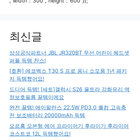
,"width":"300","height":"600"});
최신글
삼성공식파트너 JBL JR320BT 무선 어린이 헤드셋
퍼플 득템 찬스!
[호환] 에코백스 T30 S 프로 옴니 소모품 1년 패키
지 득템했어요!
드디어 득템! [세트]갤럭시 S26 울트라 강화유리 액
정보호필름 꿀템이에요
완전 꿀템! 에이팔란스 22.5W PD3.0 퀄컴 고속충
전 보조배터리 20000mAh 득템
오르홈 오븐형 에어 프라이어기 후라이기 후라이어
코스트코 12L 득템했어요!