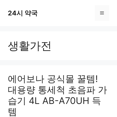
컨
텐
24시 약국
메
츠
로
뉴
건
너
생활가전
뛰
기
에어보나 공식몰 꿀템!
대용량 통세척 초음파 가
습기 4L AB-A70UH 득
템