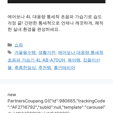
에어보나 4L 대용량 통세척 초음파 가습기로 습도
걱정 끝! 간편한 통세척으로 언제나 깨끗하게, 쾌적
한 실내 환경을 완성하세요.
카
쇼핑
테
태
겨울필수템
,
생활가전
,
에어보나 대용량 통세척
고
그
초음파 가습기 4L AB-A70UH
,
육아템
,
집들이선
리
물
,
촉촉한일상
,
추천템
,
홈인테리어
new
PartnersCoupang.G({"id":980665,"trackingCode
":"AF2716792","subId":null,"template":"carousel"