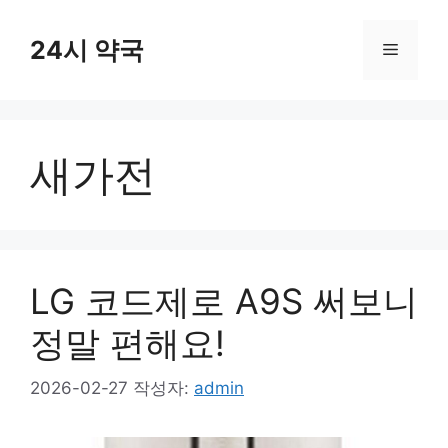
컨
텐
24시 약국
메
츠
로
뉴
건
너
새가전
뛰
기
LG 코드제로 A9S 써보니
정말 편해요!
2026-02-27
작성자:
admin