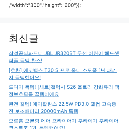
,"width":"300","height":"600"});
최신글
삼성공식파트너 JBL JR320BT 무선 어린이 헤드셋
퍼플 득템 찬스!
[호환] 에코백스 T30 S 프로 옴니 소모품 1년 패키
지 득템했어요!
드디어 득템! [세트]갤럭시 S26 울트라 강화유리 액
정보호필름 꿀템이에요
완전 꿀템! 에이팔란스 22.5W PD3.0 퀄컴 고속충
전 보조배터리 20000mAh 득템
오르홈 오븐형 에어 프라이어기 후라이기 후라이어
코스트코 12L 득템했어요!