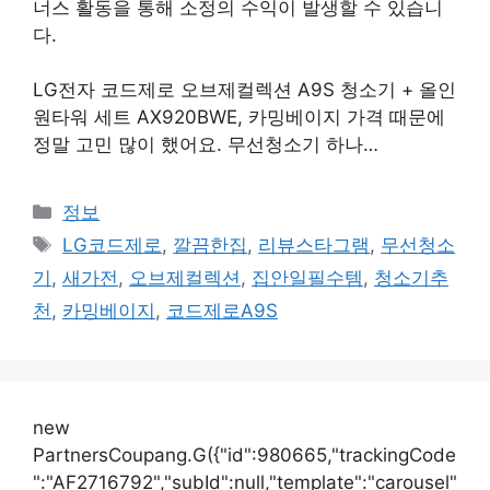
너스 활동을 통해 소정의 수익이 발생할 수 있습니
다.
LG전자 코드제로 오브제컬렉션 A9S 청소기 + 올인
원타워 세트 AX920BWE, 카밍베이지 가격 때문에
정말 고민 많이 했어요. 무선청소기 하나…
카
정보
테
태
LG코드제로
,
깔끔한집
,
리뷰스타그램
,
무선청소
고
그
기
,
새가전
,
오브제컬렉션
,
집안일필수템
,
청소기추
리
천
,
카밍베이지
,
코드제로A9S
new
PartnersCoupang.G({"id":980665,"trackingCode
":"AF2716792","subId":null,"template":"carousel"