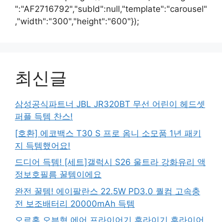
":"AF2716792","subId":null,"template":"carousel"
,"width":"300","height":"600"});
최신글
삼성공식파트너 JBL JR320BT 무선 어린이 헤드셋
퍼플 득템 찬스!
[호환] 에코백스 T30 S 프로 옴니 소모품 1년 패키
지 득템했어요!
드디어 득템! [세트]갤럭시 S26 울트라 강화유리 액
정보호필름 꿀템이에요
완전 꿀템! 에이팔란스 22.5W PD3.0 퀄컴 고속충
전 보조배터리 20000mAh 득템
오르홈 오븐형 에어 프라이어기 후라이기 후라이어