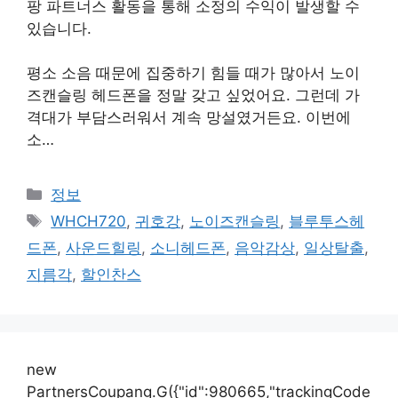
팡 파트너스 활동을 통해 소정의 수익이 발생할 수
있습니다.
평소 소음 때문에 집중하기 힘들 때가 많아서 노이
즈캔슬링 헤드폰을 정말 갖고 싶었어요. 그런데 가
격대가 부담스러워서 계속 망설였거든요. 이번에
소…
카
정보
테
태
WHCH720
,
귀호강
,
노이즈캔슬링
,
블루투스헤
고
그
드폰
,
사운드힐링
,
소니헤드폰
,
음악감상
,
일상탈출
,
리
지름각
,
할인찬스
new
PartnersCoupang.G({"id":980665,"trackingCode