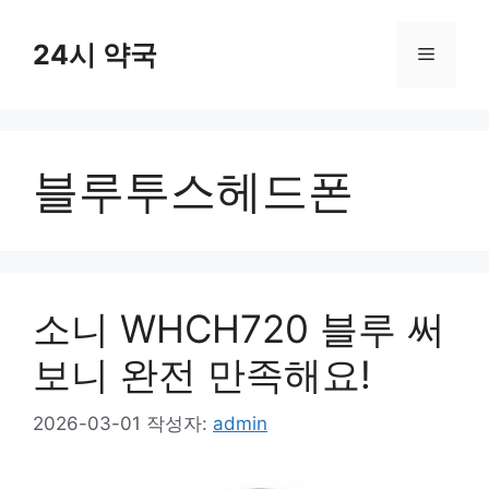
컨
텐
24시 약국
메
츠
로
뉴
건
너
블루투스헤드폰
뛰
기
소니 WHCH720 블루 써
보니 완전 만족해요!
2026-03-01
작성자:
admin