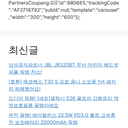
PartnersCoupang.G({"id":980665,"trackingCode
":"AF2716792","subId":null,"template":"carousel"
,"width":"300","height":"600"});
최신글
삼성공식파트너 JBL JR320BT 무선 어린이 헤드셋
퍼플 득템 찬스!
[호환] 에코백스 T30 S 프로 옴니 소모품 1년 패키
지 득템했어요!
드디어 득템! [세트]갤럭시 S26 울트라 강화유리 액
정보호필름 꿀템이에요
완전 꿀템! 에이팔란스 22.5W PD3.0 퀄컴 고속충
전 보조배터리 20000mAh 득템