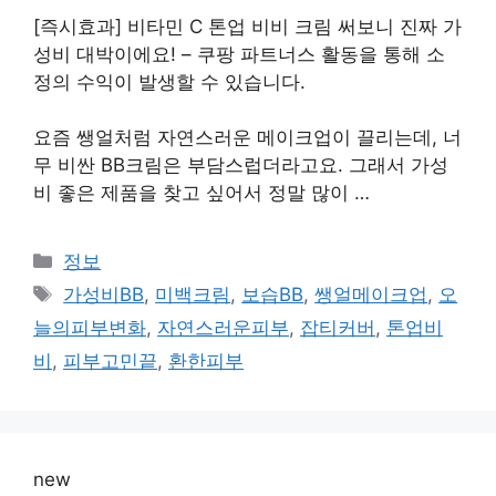
[즉시효과] 비타민 C 톤업 비비 크림 써보니 진짜 가
성비 대박이에요! – 쿠팡 파트너스 활동을 통해 소
정의 수익이 발생할 수 있습니다.
요즘 쌩얼처럼 자연스러운 메이크업이 끌리는데, 너
무 비싼 BB크림은 부담스럽더라고요. 그래서 가성
비 좋은 제품을 찾고 싶어서 정말 많이 …
카
정보
테
태
가성비BB
,
미백크림
,
보습BB
,
쌩얼메이크업
,
오
고
그
늘의피부변화
,
자연스러운피부
,
잡티커버
,
톤업비
리
비
,
피부고민끝
,
환한피부
new