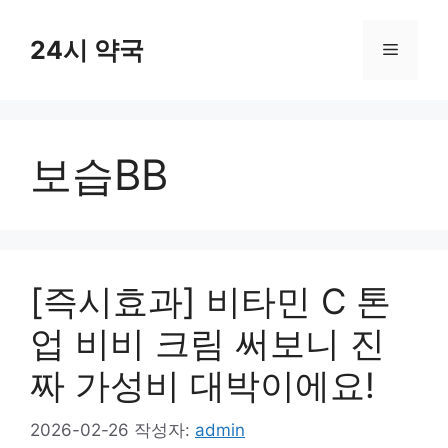
컨
텐
24시 약국
메
츠
로
뉴
건
너
보습BB
뛰
기
[즉시효과] 비타민 C 톤
업 비비 크림 써보니 진
짜 가성비 대박이에요!
2026-02-26
작성자:
admin