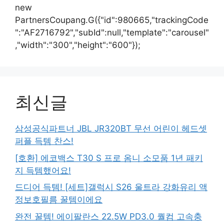
new
PartnersCoupang.G({"id":980665,"trackingCode
":"AF2716792","subId":null,"template":"carousel"
,"width":"300","height":"600"});
최신글
삼성공식파트너 JBL JR320BT 무선 어린이 헤드셋
퍼플 득템 찬스!
[호환] 에코백스 T30 S 프로 옴니 소모품 1년 패키
지 득템했어요!
드디어 득템! [세트]갤럭시 S26 울트라 강화유리 액
정보호필름 꿀템이에요
완전 꿀템! 에이팔란스 22.5W PD3.0 퀄컴 고속충