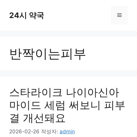
컨
텐
24시 약국
메
츠
로
뉴
건
너
반짝이는피부
뛰
기
스타라이크 나이아신아
마이드 세럼 써보니 피부
결 개선돼요
2026-02-26
작성자:
admin