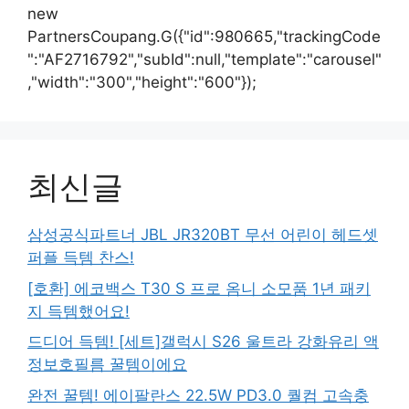
new
PartnersCoupang.G({"id":980665,"trackingCode
":"AF2716792","subId":null,"template":"carousel"
,"width":"300","height":"600"});
최신글
삼성공식파트너 JBL JR320BT 무선 어린이 헤드셋
퍼플 득템 찬스!
[호환] 에코백스 T30 S 프로 옴니 소모품 1년 패키
지 득템했어요!
드디어 득템! [세트]갤럭시 S26 울트라 강화유리 액
정보호필름 꿀템이에요
완전 꿀템! 에이팔란스 22.5W PD3.0 퀄컴 고속충