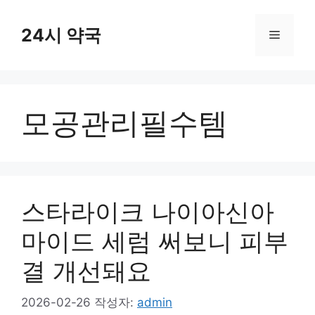
컨
텐
24시 약국
메
츠
로
뉴
건
너
모공관리필수템
뛰
기
스타라이크 나이아신아
마이드 세럼 써보니 피부
결 개선돼요
2026-02-26
작성자:
admin