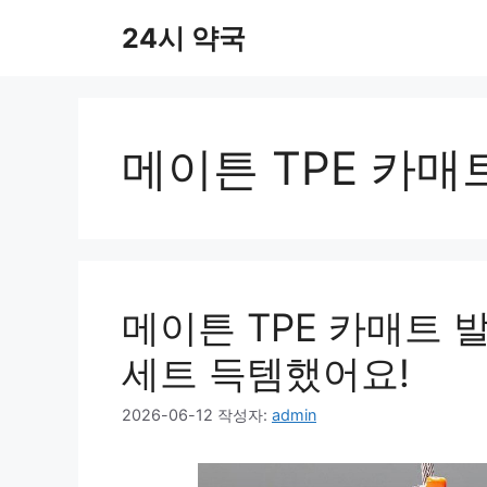
컨
24시 약국
텐
츠
로
건
너
메이튼 TPE 카매
뛰
기
메이튼 TPE 카매트 
세트 득템했어요!
2026-06-12
작성자:
admin