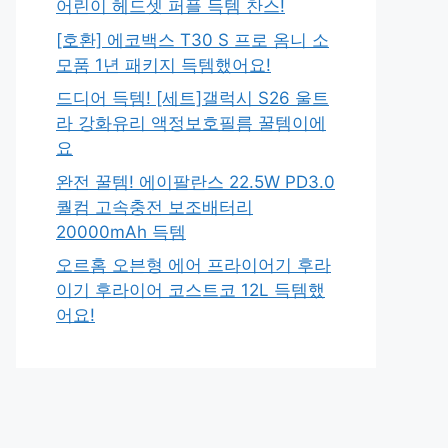
어린이 헤드셋 퍼플 득템 찬스!
[호환] 에코백스 T30 S 프로 옴니 소
모품 1년 패키지 득템했어요!
드디어 득템! [세트]갤럭시 S26 울트
라 강화유리 액정보호필름 꿀템이에
요
완전 꿀템! 에이팔란스 22.5W PD3.0
퀄컴 고속충전 보조배터리
20000mAh 득템
오르홈 오븐형 에어 프라이어기 후라
이기 후라이어 코스트코 12L 득템했
어요!