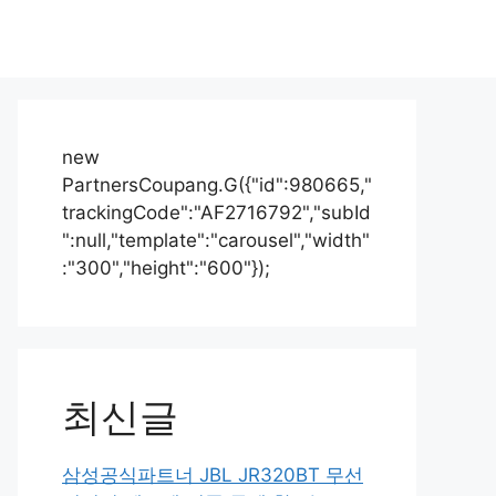
new
PartnersCoupang.G({"id":980665,"
trackingCode":"AF2716792","subId
":null,"template":"carousel","width"
:"300","height":"600"});
최신글
삼성공식파트너 JBL JR320BT 무선