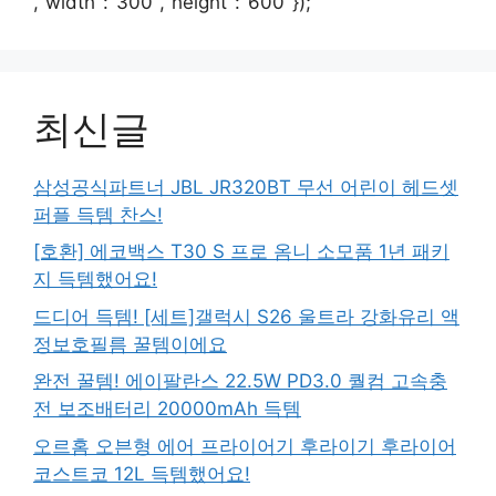
,"width":"300","height":"600"});
최신글
삼성공식파트너 JBL JR320BT 무선 어린이 헤드셋
퍼플 득템 찬스!
[호환] 에코백스 T30 S 프로 옴니 소모품 1년 패키
지 득템했어요!
드디어 득템! [세트]갤럭시 S26 울트라 강화유리 액
정보호필름 꿀템이에요
완전 꿀템! 에이팔란스 22.5W PD3.0 퀄컴 고속충
전 보조배터리 20000mAh 득템
오르홈 오븐형 에어 프라이어기 후라이기 후라이어
코스트코 12L 득템했어요!