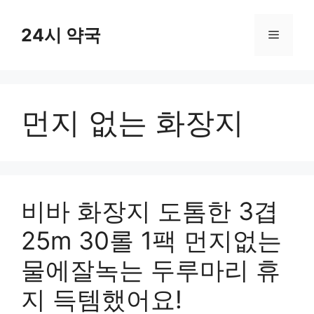
컨
텐
24시 약국
메
츠
로
뉴
건
너
먼지 없는 화장지
뛰
기
비바 화장지 도톰한 3겹
25m 30롤 1팩 먼지없는
물에잘녹는 두루마리 휴
지 득템했어요!