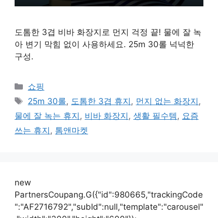
도톰한 3겹 비바 화장지로 먼지 걱정 끝! 물에 잘 녹
아 변기 막힘 없이 사용하세요. 25m 30롤 넉넉한
구성.
카
쇼핑
테
태
25m 30롤
,
도톰한 3겹 휴지
,
먼지 없는 화장지
,
고
그
물에 잘 녹는 휴지
,
비바 화장지
,
생활 필수템
,
요즘
리
쓰는 휴지
,
톰앤마켓
new
PartnersCoupang.G({"id":980665,"trackingCode
":"AF2716792","subId":null,"template":"carousel"