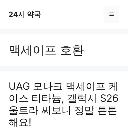
컨
텐
24시 약국
메
츠
로
뉴
건
너
맥세이프 호환
뛰
기
UAG 모나크 맥세이프 케
이스 티타늄, 갤럭시 S26
울트라 써보니 정말 튼튼
해요!