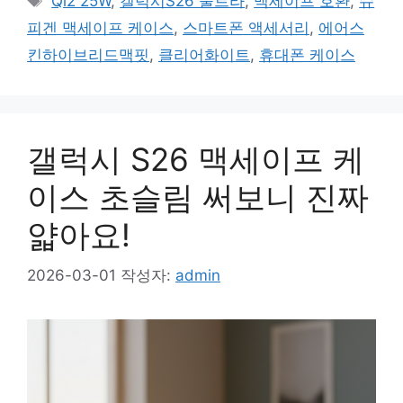
Qi2 25W
,
갤럭시S26 울트라
,
맥세이프 호환
,
슈
고
그
피겐 맥세이프 케이스
,
스마트폰 액세서리
,
에어스
리
킨하이브리드맥핏
,
클리어화이트
,
휴대폰 케이스
갤럭시 S26 맥세이프 케
이스 초슬림 써보니 진짜
얇아요!
2026-03-01
작성자:
admin