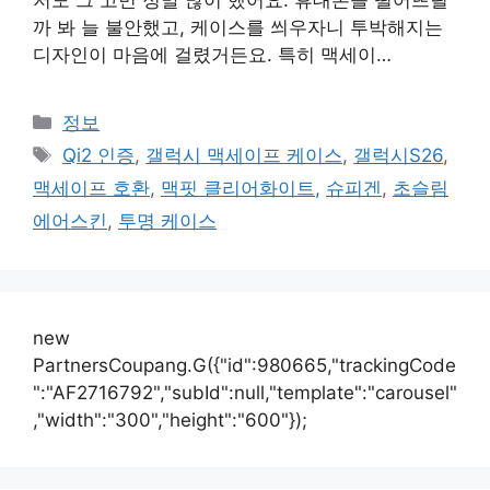
저도 그 고민 정말 많이 했어요. 휴대폰을 떨어뜨릴
까 봐 늘 불안했고, 케이스를 씌우자니 투박해지는
디자인이 마음에 걸렸거든요. 특히 맥세이…
카
정보
테
태
Qi2 인증
,
갤럭시 맥세이프 케이스
,
갤럭시S26
,
고
그
맥세이프 호환
,
맥핏 클리어화이트
,
슈피겐
,
초슬림
리
에어스킨
,
투명 케이스
new
PartnersCoupang.G({"id":980665,"trackingCode
":"AF2716792","subId":null,"template":"carousel"
,"width":"300","height":"600"});