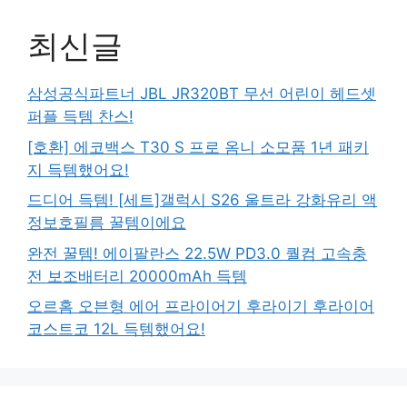
최신글
삼성공식파트너 JBL JR320BT 무선 어린이 헤드셋
퍼플 득템 찬스!
[호환] 에코백스 T30 S 프로 옴니 소모품 1년 패키
지 득템했어요!
드디어 득템! [세트]갤럭시 S26 울트라 강화유리 액
정보호필름 꿀템이에요
완전 꿀템! 에이팔란스 22.5W PD3.0 퀄컴 고속충
전 보조배터리 20000mAh 득템
오르홈 오븐형 에어 프라이어기 후라이기 후라이어
코스트코 12L 득템했어요!