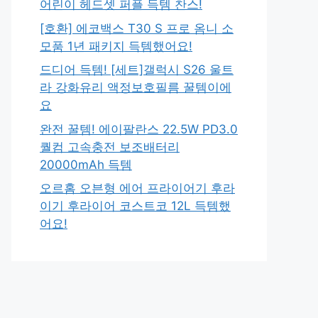
어린이 헤드셋 퍼플 득템 찬스!
[호환] 에코백스 T30 S 프로 옴니 소
모품 1년 패키지 득템했어요!
드디어 득템! [세트]갤럭시 S26 울트
라 강화유리 액정보호필름 꿀템이에
요
완전 꿀템! 에이팔란스 22.5W PD3.0
퀄컴 고속충전 보조배터리
20000mAh 득템
오르홈 오븐형 에어 프라이어기 후라
이기 후라이어 코스트코 12L 득템했
어요!