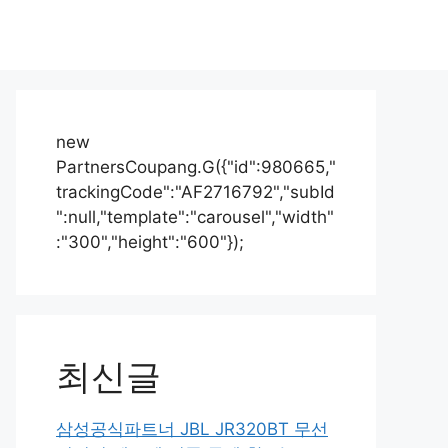
new
PartnersCoupang.G({"id":980665,"
trackingCode":"AF2716792","subId
":null,"template":"carousel","width"
:"300","height":"600"});
최신글
삼성공식파트너 JBL JR320BT 무선