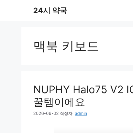
컨
24시 약국
텐
츠
로
건
너
맥북 키보드
뛰
기
NUPHY Halo75 V
꿀템이에요
2026-06-02
작성자:
admin