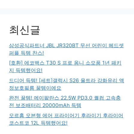
최신글
삼성공식파트너 JBL JR320BT 무선 어린이 헤드셋
퍼플 득템 찬스!
[호환] 에코백스 T30 S 프로 옴니 소모품 1년 패키
지 득템했어요!
드디어 득템! [세트]갤럭시 S26 울트라 강화유리 액
정보호필름 꿀템이에요
완전 꿀템! 에이팔란스 22.5W PD3.0 퀄컴 고속충
전 보조배터리 20000mAh 득템
오르홈 오븐형 에어 프라이어기 후라이기 후라이어
코스트코 12L 득템했어요!