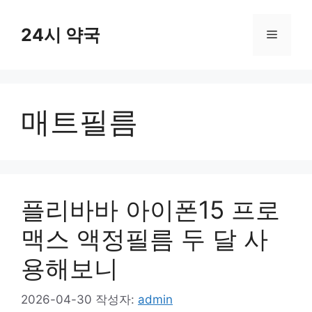
컨
텐
24시 약국
메
츠
로
뉴
건
너
매트필름
뛰
기
플리바바 아이폰15 프로
맥스 액정필름 두 달 사
용해보니
2026-04-30
작성자:
admin