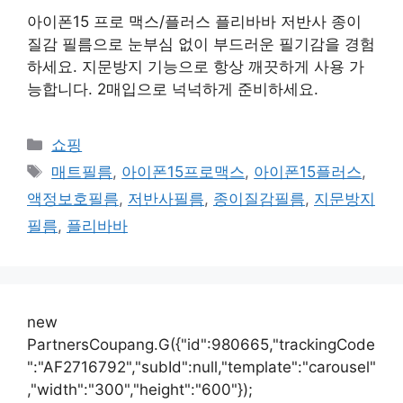
아이폰15 프로 맥스/플러스 플리바바 저반사 종이
질감 필름으로 눈부심 없이 부드러운 필기감을 경험
하세요. 지문방지 기능으로 항상 깨끗하게 사용 가
능합니다. 2매입으로 넉넉하게 준비하세요.
카
쇼핑
테
태
매트필름
,
아이폰15프로맥스
,
아이폰15플러스
,
고
그
액정보호필름
,
저반사필름
,
종이질감필름
,
지문방지
리
필름
,
플리바바
new
PartnersCoupang.G({"id":980665,"trackingCode
":"AF2716792","subId":null,"template":"carousel"
,"width":"300","height":"600"});