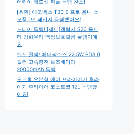
어린이 헤드셋 퍼플 득템 찬스!
[호환] 에코백스 T30 S 프로 옴니 소
모품 1년 패키지 득템했어요!
드디어 득템! [세트]갤럭시 S26 울트
라 강화유리 액정보호필름 꿀템이에
요
완전 꿀템! 에이팔란스 22.5W PD3.0
퀄컴 고속충전 보조배터리
20000mAh 득템
오르홈 오븐형 에어 프라이어기 후라
이기 후라이어 코스트코 12L 득템했
어요!