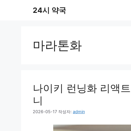
컨
24시 약국
텐
츠
로
건
너
마라톤화
뛰
기
나이키 런닝화 리액트 
니
2026-05-17
작성자:
admin