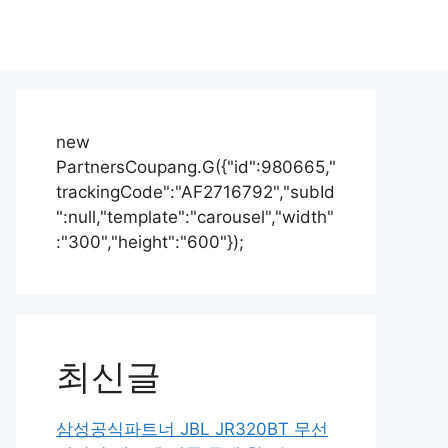
new
PartnersCoupang.G({"id":980665,"
trackingCode":"AF2716792","subId
":null,"template":"carousel","width"
:"300","height":"600"});
최신글
삼성공식파트너 JBL JR320BT 무선