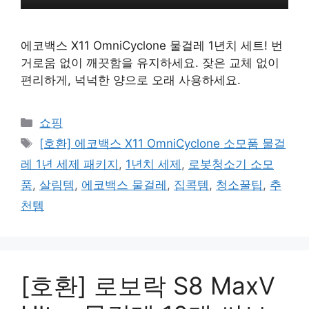
에코백스 X11 OmniCyclone 물걸레 1년치 세트! 번
거로움 없이 깨끗함을 유지하세요. 잦은 교체 없이
편리하게, 넉넉한 양으로 오래 사용하세요.
카
쇼핑
테
태
[호환] 에코백스 X11 OmniCyclone 소모품 물걸
고
그
레 1년 세제 패키지
,
1년치 세제
,
로봇청소기 소모
리
품
,
살림템
,
에코백스 물걸레
,
집콕템
,
청소꿀팁
,
추
천템
[호환] 로보락 S8 MaxV