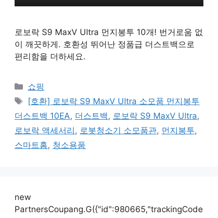
로보락 S9 MaxV Ultra 먼지봉투 10개! 번거로움 없
이 깨끗하게. 호환성 뛰어난 정품급 더스트백으로
편리함을 더하세요.
카
쇼핑
테
태
[호환] 로보락 S9 MaxV Ultra 소모품 먼지봉투
고
그
더스트백 10EA
,
더스트백
,
로보락 S9 MaxV Ultra
,
리
로보락 액세서리
,
로봇청소기 소모품관
,
먼지봉투
,
스마트홈
,
청소용품
new
PartnersCoupang.G({"id":980665,"trackingCode