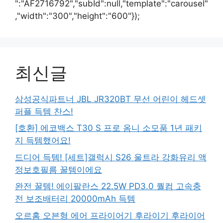
":"AF2716792","subId":null,"template":"carousel"
,"width":"300","height":"600"});
최신글
삼성공식파트너 JBL JR320BT 무선 어린이 헤드셋
퍼플 득템 찬스!
[호환] 에코백스 T30 S 프로 옴니 소모품 1년 패키
지 득템했어요!
드디어 득템! [세트]갤럭시 S26 울트라 강화유리 액
정보호필름 꿀템이에요
완전 꿀템! 에이팔란스 22.5W PD3.0 퀄컴 고속충
전 보조배터리 20000mAh 득템
오르홈 오븐형 에어 프라이어기 후라이기 후라이어