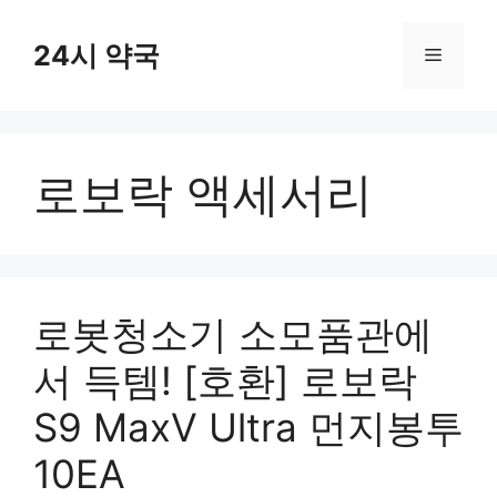
컨
텐
24시 약국
메
츠
로
뉴
건
너
로보락 액세서리
뛰
기
로봇청소기 소모품관에
서 득템! [호환] 로보락
S9 MaxV Ultra 먼지봉투
10EA