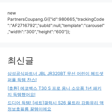
new
PartnersCoupang.G({"id":980665,"trackingCode
":"AF2716792","subId":null,"template":"carousel"
,"width":"300","height":"600"});
최신글
삼성공식파트너 JBL JR320BT 무선 어린이 헤드셋
퍼플 득템 찬스!
[호환] 에코백스 T30 S 프로 옴니 소모품 1년 패키
지 득템했어요!
드디어 득템! [세트]갤럭시 S26 울트라 강화유리 액
정보호필름 꿀템이에요