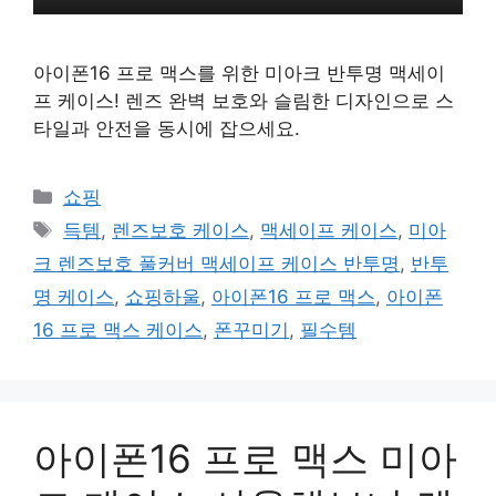
아이폰16 프로 맥스를 위한 미아크 반투명 맥세이
프 케이스! 렌즈 완벽 보호와 슬림한 디자인으로 스
타일과 안전을 동시에 잡으세요.
카
쇼핑
테
태
득템
,
렌즈보호 케이스
,
맥세이프 케이스
,
미아
고
그
크 렌즈보호 풀커버 맥세이프 케이스 반투명
,
반투
리
명 케이스
,
쇼핑하울
,
아이폰16 프로 맥스
,
아이폰
16 프로 맥스 케이스
,
폰꾸미기
,
필수템
아이폰16 프로 맥스 미아