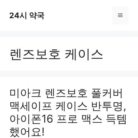
컨
텐
24시 약국
메
츠
로
뉴
건
너
렌즈보호 케이스
뛰
기
미아크 렌즈보호 풀커버
맥세이프 케이스 반투명,
아이폰16 프로 맥스 득템
했어요!