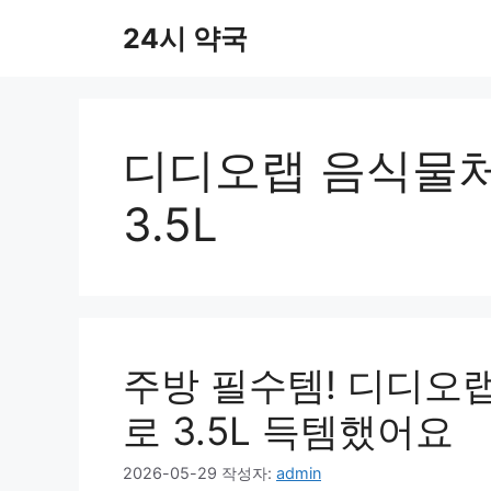
컨
24시 약국
텐
츠
로
건
너
디디오랩 음식물
뛰
기
3.5L
주방 필수템! 디디오
로 3.5L 득템했어요
2026-05-29
작성자:
admin