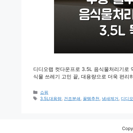
디디오랩 컷다운프로 3.5L 음식물처리기로 
식물 쓰레기 고민 끝, 대용량으로 더욱 편리
카
쇼핑
테
태
3.5L대용량
,
건조분쇄
,
꿀템추천
,
냄새제거
,
디디
고
그
리
Cop