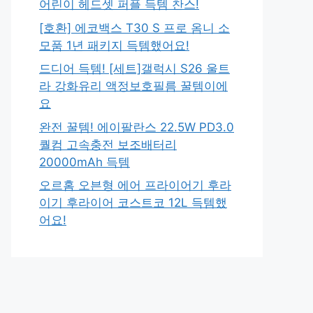
어린이 헤드셋 퍼플 득템 찬스!
[호환] 에코백스 T30 S 프로 옴니 소
모품 1년 패키지 득템했어요!
드디어 득템! [세트]갤럭시 S26 울트
라 강화유리 액정보호필름 꿀템이에
요
완전 꿀템! 에이팔란스 22.5W PD3.0
퀄컴 고속충전 보조배터리
20000mAh 득템
오르홈 오븐형 에어 프라이어기 후라
이기 후라이어 코스트코 12L 득템했
어요!