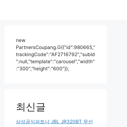
new
PartnersCoupang.G({"id":980665,"
trackingCode":"AF2716792","subId
":null,"template":"carousel","width"
:"300","height":"600"});
최신글
삼성공식파트너 JBL JR320BT 무선