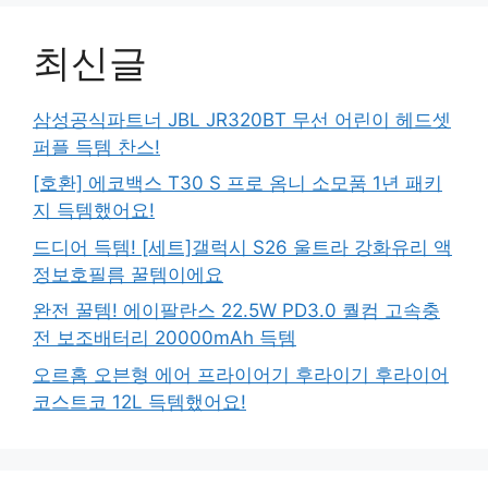
최신글
삼성공식파트너 JBL JR320BT 무선 어린이 헤드셋
퍼플 득템 찬스!
[호환] 에코백스 T30 S 프로 옴니 소모품 1년 패키
지 득템했어요!
드디어 득템! [세트]갤럭시 S26 울트라 강화유리 액
정보호필름 꿀템이에요
완전 꿀템! 에이팔란스 22.5W PD3.0 퀄컴 고속충
전 보조배터리 20000mAh 득템
오르홈 오븐형 에어 프라이어기 후라이기 후라이어
코스트코 12L 득템했어요!