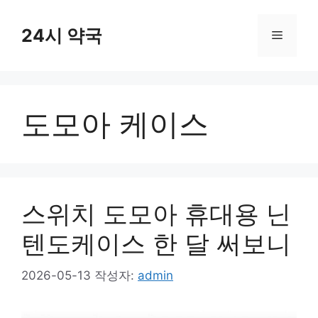
컨
텐
24시 약국
메
츠
로
뉴
건
너
도모아 케이스
뛰
기
스위치 도모아 휴대용 닌
텐도케이스 한 달 써보니
2026-05-13
작성자:
admin