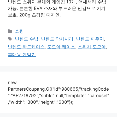
닌텐도 스위치 본체와 게임칩 10개, 액세서리 수납
가능. 튼튼한 EVA 소재와 부드러운 안감으로 기기
보호. 200g 초경량 디자인.
카
쇼핑
테
태
닌텐도 수납
,
닌텐도 악세서리
,
닌텐도 파우치
,
고
그
닌텐도 하드케이스
,
도모아 케이스
,
스위치 도모아
,
리
휴대용 게임기
new
PartnersCoupang.G({"id":980665,"trackingCode
":"AF2716792","subId":null,"template":"carousel"
,"width":"300","height":"600"});