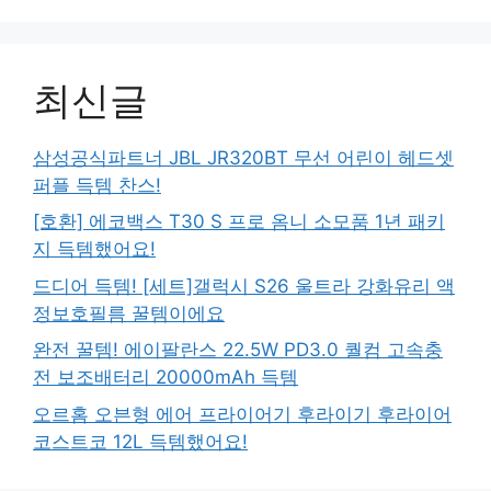
최신글
삼성공식파트너 JBL JR320BT 무선 어린이 헤드셋
퍼플 득템 찬스!
[호환] 에코백스 T30 S 프로 옴니 소모품 1년 패키
지 득템했어요!
드디어 득템! [세트]갤럭시 S26 울트라 강화유리 액
정보호필름 꿀템이에요
완전 꿀템! 에이팔란스 22.5W PD3.0 퀄컴 고속충
전 보조배터리 20000mAh 득템
오르홈 오븐형 에어 프라이어기 후라이기 후라이어
코스트코 12L 득템했어요!