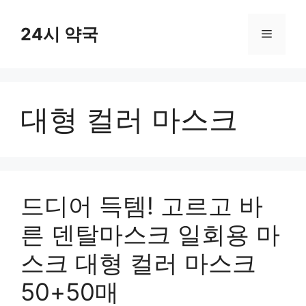
컨
텐
24시 약국
메
츠
로
뉴
건
너
대형 컬러 마스크
뛰
기
드디어 득템! 고르고 바
른 덴탈마스크 일회용 마
스크 대형 컬러 마스크
50+50매