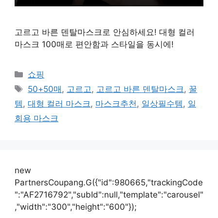
고르고 바른 덴탈마스크로 안심하세요! 대형 컬러
마스크 100매로 편안함과 스타일을 동시에!
카
쇼핑
테
태
50+50매
,
고르고
,
고르고 바른 덴탈마스크
,
꿀
고
그
템
,
대형 컬러 마스크
,
마스크추천
,
일상필수템
,
일
리
회용 마스크
new
PartnersCoupang.G({"id":980665,"trackingCode
":"AF2716792","subId":null,"template":"carousel"
,"width":"300","height":"600"});