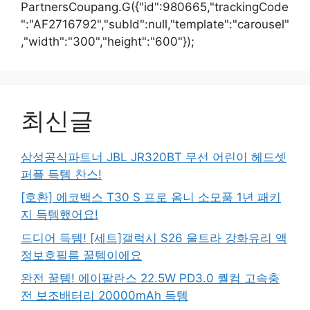
PartnersCoupang.G({"id":980665,"trackingCode
":"AF2716792","subId":null,"template":"carousel"
,"width":"300","height":"600"});
최신글
삼성공식파트너 JBL JR320BT 무선 어린이 헤드셋
퍼플 득템 찬스!
[호환] 에코백스 T30 S 프로 옴니 소모품 1년 패키
지 득템했어요!
드디어 득템! [세트]갤럭시 S26 울트라 강화유리 액
정보호필름 꿀템이에요
완전 꿀템! 에이팔란스 22.5W PD3.0 퀄컴 고속충
전 보조배터리 20000mAh 득템