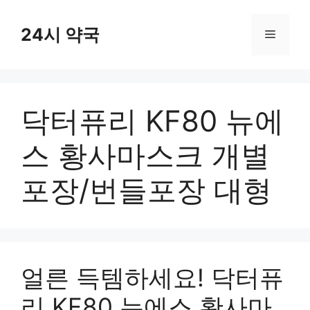
컨
텐
24시 약국
메
츠
로
뉴
건
너
닥터퓨리 KF80 뉴에
뛰
기
스 황사마스크 개별
포장/번들포장 대형
얼른 득템하세요! 닥터퓨
리 KF80 뉴에스 황사마