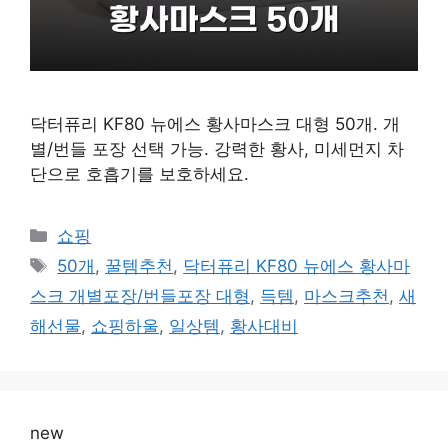
닥터퓨리 KF80 뉴에스 황사마스크 대형 50개. 개
별/번들 포장 선택 가능. 강력한 황사, 미세먼지 차
단으로 호흡기를 보호하세요.
카
쇼핑
테
태
50개
,
꿀템추천
,
닥터퓨리 KF80 뉴에스 황사마
고
그
스크 개별포장/번들포장 대형
,
득템
,
마스크추천
,
새
리
해선물
,
쇼핑하울
,
일상템
,
황사대비
new