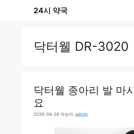
컨
24시 약국
텐
츠
로
건
너
닥터웰 DR-3020
뛰
기
닥터웰 종아리 발 마
요
2026-04-26
작성자:
admin