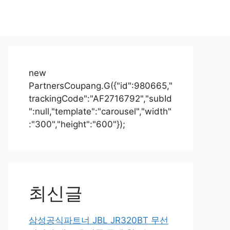
new
PartnersCoupang.G({"id":980665,"
trackingCode":"AF2716792","subId
":null,"template":"carousel","width"
:"300","height":"600"});
최신글
삼성공식파트너 JBL JR320BT 무선