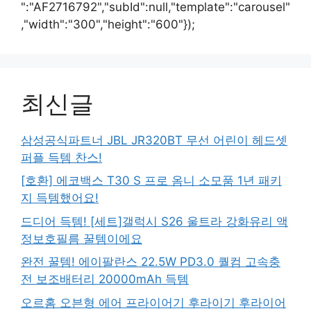
":"AF2716792","subId":null,"template":"carousel"
,"width":"300","height":"600"});
최신글
삼성공식파트너 JBL JR320BT 무선 어린이 헤드셋
퍼플 득템 찬스!
[호환] 에코백스 T30 S 프로 옴니 소모품 1년 패키
지 득템했어요!
드디어 득템! [세트]갤럭시 S26 울트라 강화유리 액
정보호필름 꿀템이에요
완전 꿀템! 에이팔란스 22.5W PD3.0 퀄컴 고속충
전 보조배터리 20000mAh 득템
오르홈 오븐형 에어 프라이어기 후라이기 후라이어