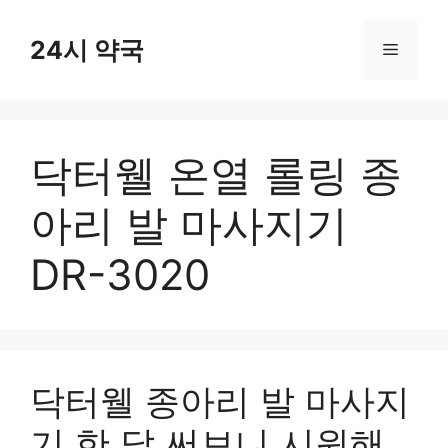
컨
텐
24시 약국
메
츠
로
뉴
건
너
닥터웰 온열 롤링 종
뛰
기
아리 발 마사지기
DR-3020
닥터웰 종아리 발 마사지
기 한 달 써보니 시원해