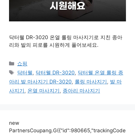
닥터웰 DR-3020 온열 롤링 마사지기로 지친 종아
리와 발의 피로를 시원하게 풀어보세요.
카
쇼핑
테
태
닥터웰
,
닥터웰 DR-3020
,
닥터웰 온열 롤링 종
고
그
아리 발 마사지기 DR-3020
,
롤링 마사지기
,
발 마
리
사지기
,
온열 마사지기
,
종아리 마사지기
new
PartnersCoupang.G({"id":980665,"trackingCode