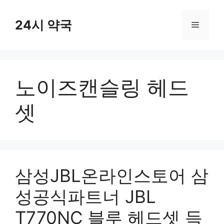
컨
텐
24시 약국
메
츠
로
뉴
건
너
노이즈캔슬링 헤드
뛰
기
셋
삼성JBL온라인스토어 삼
성공식파트너 JBL
T770NC 블루 헤드셋 득