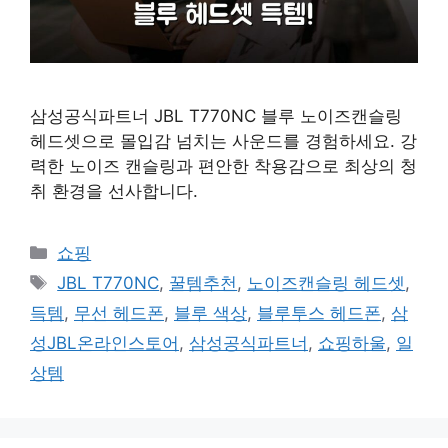
삼성공식파트너 JBL T770NC 블루 노이즈캔슬링
헤드셋으로 몰입감 넘치는 사운드를 경험하세요. 강
력한 노이즈 캔슬링과 편안한 착용감으로 최상의 청
취 환경을 선사합니다.
카
쇼핑
테
태
JBL T770NC
,
꿀템추천
,
노이즈캔슬링 헤드셋
,
고
그
득템
,
무선 헤드폰
,
블루 색상
,
블루투스 헤드폰
,
삼
리
성JBL온라인스토어
,
삼성공식파트너
,
쇼핑하울
,
일
상템