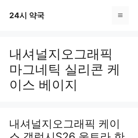
컨
텐
24시 약국
메
츠
로
뉴
건
너
내셔널지오그래픽
뛰
기
마그네틱 실리콘 케
이스 베이지
내셔널지오그래픽 케이
스 갤럭시S26 울트라 한