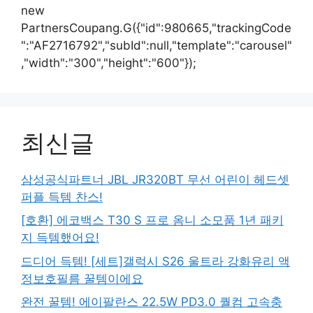
new
PartnersCoupang.G({"id":980665,"trackingCode
":"AF2716792","subId":null,"template":"carousel"
,"width":"300","height":"600"});
최신글
삼성공식파트너 JBL JR320BT 무선 어린이 헤드셋
퍼플 득템 찬스!
[호환] 에코백스 T30 S 프로 옴니 소모품 1년 패키
지 득템했어요!
드디어 득템! [세트]갤럭시 S26 울트라 강화유리 액
정보호필름 꿀템이에요
완전 꿀템! 에이팔란스 22.5W PD3.0 퀄컴 고속충