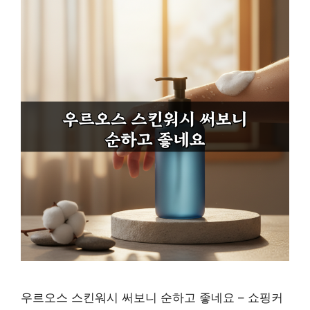
우르오스 스킨워시 써보니 순하고 좋네요 – 쇼핑커