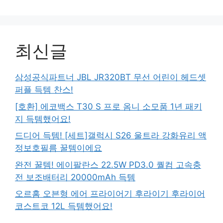
최신글
삼성공식파트너 JBL JR320BT 무선 어린이 헤드셋
퍼플 득템 찬스!
[호환] 에코백스 T30 S 프로 옴니 소모품 1년 패키
지 득템했어요!
드디어 득템! [세트]갤럭시 S26 울트라 강화유리 액
정보호필름 꿀템이에요
완전 꿀템! 에이팔란스 22.5W PD3.0 퀄컴 고속충
전 보조배터리 20000mAh 득템
오르홈 오븐형 에어 프라이어기 후라이기 후라이어
코스트코 12L 득템했어요!