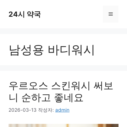
컨
텐
24시 약국
메
츠
로
뉴
건
너
남성용 바디워시
뛰
기
우르오스 스킨워시 써보
니 순하고 좋네요
2026-03-13
작성자:
admin