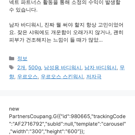
넥트 파트너스 활동을 통해 소정의 수익이 발생할
수 있습니다.
남자 바디워시, 진짜 뭘 써야 할지 항상 고민이었어
요. 잦은 샤워에도 개운함이 오래가지 않거나, 괜히
피부가 건조해지는 느낌이 들 때가 많았…
카
정보
테
태
2개
,
500g
,
남성용 바디워시
,
남자 바디워시
,
무
고
그
향
,
우르오스
,
우르오스 스킨워시
,
저자극
리
new
PartnersCoupang.G({"id":980665,"trackingCode
":"AF2716792","subId":null,"template":"carousel"
,"width":"300","height":"600"});