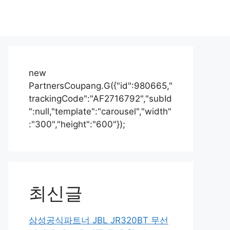
new
PartnersCoupang.G({"id":980665,"
trackingCode":"AF2716792","subId
":null,"template":"carousel","width"
:"300","height":"600"});
최신글
삼성공식파트너 JBL JR320BT 무선