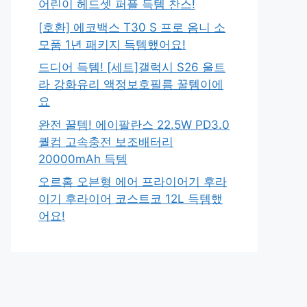
어린이 헤드셋 퍼플 득템 찬스!
[호환] 에코백스 T30 S 프로 옴니 소
모품 1년 패키지 득템했어요!
드디어 득템! [세트]갤럭시 S26 울트
라 강화유리 액정보호필름 꿀템이에
요
완전 꿀템! 에이팔란스 22.5W PD3.0
퀄컴 고속충전 보조배터리
20000mAh 득템
오르홈 오븐형 에어 프라이어기 후라
이기 후라이어 코스트코 12L 득템했
어요!