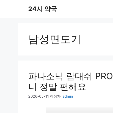
컨
24시 약국
텐
츠
로
건
너
남성면도기
뛰
기
파나소닉 람대쉬 PRO
니 정말 편해요
2026-05-11
작성자:
admin