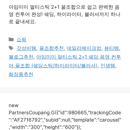
아임미미 멀티스틱 2+1 꿀조합으로 쉽고 완벽한 음
영 컨투어 완성! 쉐딩, 하이라이터, 블러셔까지 하나
로 끝내세요.
카
쇼핑
테
태
갓성비템
,
꿀조합추천
,
데일리메이크업
,
뷰티템
,
고
그
블로그추천
,
아임미미 멀티스틱 2+1 쉐딩 음영 컨투
리
어 꿀조합 (쉐딩스틱/하이라이터/블러셔)
,
인생템
,
화장품추천
new
PartnersCoupang.G({"id":980665,"trackingCode
":"AF2716792","subId":null,"template":"carousel"
,"width":"300","height":"600"});