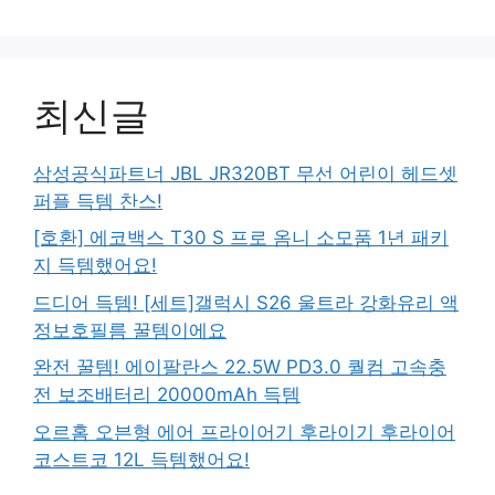
최신글
삼성공식파트너 JBL JR320BT 무선 어린이 헤드셋
퍼플 득템 찬스!
[호환] 에코백스 T30 S 프로 옴니 소모품 1년 패키
지 득템했어요!
드디어 득템! [세트]갤럭시 S26 울트라 강화유리 액
정보호필름 꿀템이에요
완전 꿀템! 에이팔란스 22.5W PD3.0 퀄컴 고속충
전 보조배터리 20000mAh 득템
오르홈 오븐형 에어 프라이어기 후라이기 후라이어
코스트코 12L 득템했어요!