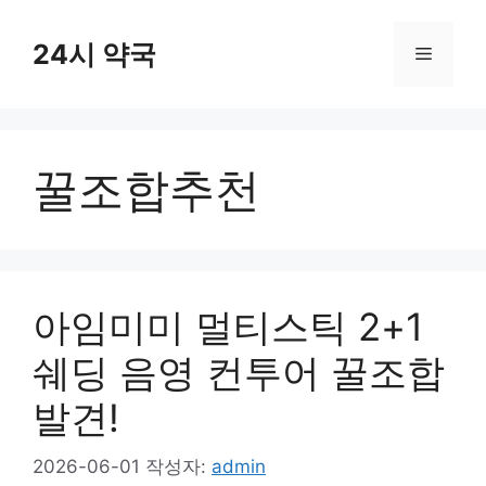
컨
텐
24시 약국
메
츠
로
뉴
건
너
꿀조합추천
뛰
기
아임미미 멀티스틱 2+1
쉐딩 음영 컨투어 꿀조합
발견!
2026-06-01
작성자:
admin