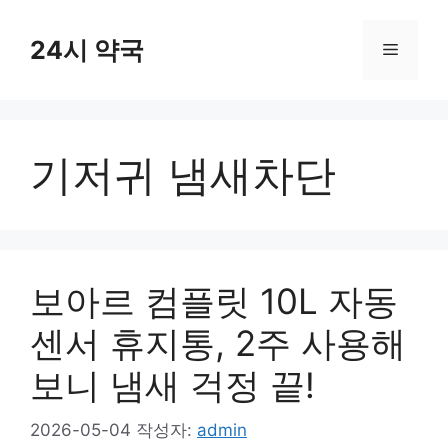
컨
텐
24시 약국
메
츠
로
뉴
건
너
기저귀 냄새차단
뛰
기
보아르 컴플릿 10L 자동
센서 휴지통, 2주 사용해
보니 냄새 걱정 끝!
2026-05-04
작성자:
admin