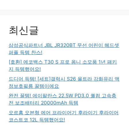
최신글
삼성공식파트너 JBL JR320BT 무선 어린이 헤드셋
퍼플 득템 찬스!
[호환] 에코백스 T30 S 프로 옴니 소모품 1년 패키
지 득템했어요!
드디어 득템! [세트]갤럭시 S26 울트라 강화유리 액
정보호필름 꿀템이에요
완전 꿀템! 에이팔란스 22.5W PD3.0 퀄컴 고속충
전 보조배터리 20000mAh 득템
오르홈 오븐형 에어 프라이어기 후라이기 후라이어
코스트코 12L 득템했어요!