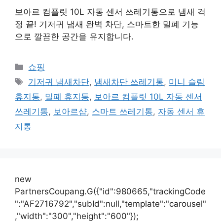
보아르 컴플릿 10L 자동 센서 쓰레기통으로 냄새 걱
정 끝! 기저귀 냄새 완벽 차단, 스마트한 밀폐 기능
으로 깔끔한 공간을 유지합니다.
카
쇼핑
테
태
기저귀 냄새차단
,
냄새차단 쓰레기통
,
미니 슬림
고
그
휴지통
,
밀폐 휴지통
,
보아르 컴플릿 10L 자동 센서
리
쓰레기통
,
보아르샵
,
스마트 쓰레기통
,
자동 센서 휴
지통
new
PartnersCoupang.G({"id":980665,"trackingCode
":"AF2716792","subId":null,"template":"carousel"
,"width":"300","height":"600"});