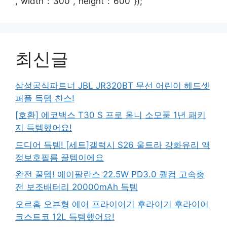
,"width":"300","height":"600"});
최신글
삼성공식파트너 JBL JR320BT 무선 어린이 헤드셋
퍼플 득템 찬스!
[호환] 에코백스 T30 S 프로 옴니 소모품 1년 패키
지 득템했어요!
드디어 득템! [세트]갤럭시 S26 울트라 강화유리 액
정보호필름 꿀템이에요
완전 꿀템! 에이팔란스 22.5W PD3.0 퀄컴 고속충
전 보조배터리 20000mAh 득템
오르홈 오븐형 에어 프라이어기 후라이기 후라이어
코스트코 12L 득템했어요!