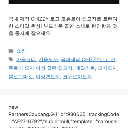
국내 제작 CHIZZY 로고 코듀로이 캡모자로 트렌디
한 스타일 완성! 부드러운 골덴 소재로 편안함과 멋
을 동시에 잡으세요.
카
쇼핑
테
태
가을코디
,
겨울모자
,
국내제작 CHIZZY로고 코
고
그
듀로이 모자 여성 골덴 캡모자
,
데일리룩
,
모자모자
,
리
블로그마켓
,
여성캡모자
,
코듀로이모자
new
PartnersCoupang.G({"id":980665,"trackingCode
":"AF2716792","subId":null,"template":"carousel"