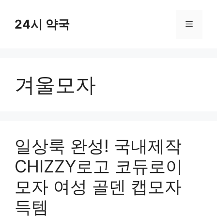
컨
텐
24시 약국
메
츠
로
뉴
건
너
겨울모자
뛰
기
일상룩 완성! 국내제작
CHIZZY로고 코듀로이
모자 여성 골덴 캡모자
득템