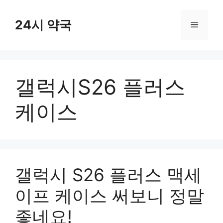
컨
텐
24시 약국
메
츠
로
뉴
건
너
갤럭시S26 플러스
뛰
기
케이스
갤럭시 S26 플러스 맥세
이프 케이스 써보니 정말
좋네요!