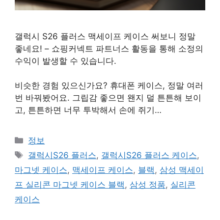
갤럭시 S26 플러스 맥세이프 케이스 써보니 정말
좋네요! – 쇼핑커넥트 파트너스 활동을 통해 소정의
수익이 발생할 수 있습니다.
비슷한 경험 있으신가요? 휴대폰 케이스, 정말 여러
번 바꿔봤어요. 그립감 좋으면 왠지 덜 튼튼해 보이
고, 튼튼하면 너무 투박해서 손에 쥐기…
카
정보
테
태
갤럭시S26 플러스
,
갤럭시S26 플러스 케이스
,
고
그
마그넷 케이스
,
맥세이프 케이스
,
블랙
,
삼성 맥세이
리
프 실리콘 마그넷 케이스 블랙
,
삼성 정품
,
실리콘
케이스