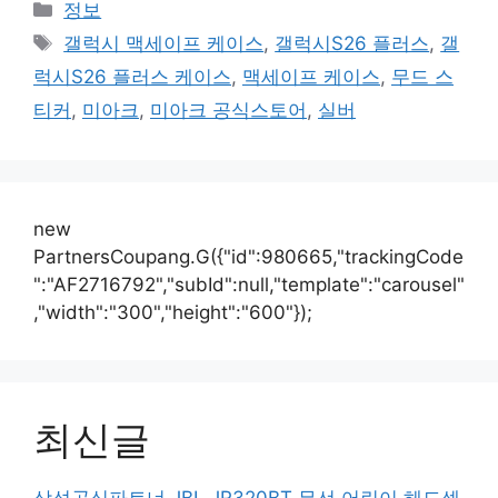
카
정보
테
태
갤럭시 맥세이프 케이스
,
갤럭시S26 플러스
,
갤
고
그
럭시S26 플러스 케이스
,
맥세이프 케이스
,
무드 스
리
티커
,
미아크
,
미아크 공식스토어
,
실버
new
PartnersCoupang.G({"id":980665,"trackingCode
":"AF2716792","subId":null,"template":"carousel"
,"width":"300","height":"600"});
최신글