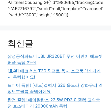
PartnersCoupang.G({"id":980665,"trackingCode
":"AF2716792","subId":null,"template":"carousel"
,"width":"300","height":"600"});
최신글
삼성공식파트너 JBL JR320BT 무선 어린이 헤드셋
퍼플 득템 찬스!
[호환] 에코백스 T30 S 프로 옴니 소모품 1년 패키
지 득템했어요!
드디어 득템! [세트]갤럭시 S26 울트라 강화유리 액
정보호필름 꿀템이에요
완전 꿀템! 에이팔란스 22.5W PD3.0 퀄컴 고속충
전 보조배터리 20000mAh 득템