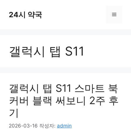
컨
텐
24시 약국
메
츠
로
뉴
건
너
갤럭시 탭 S11
뛰
기
갤럭시 탭 S11 스마트 북
커버 블랙 써보니 2주 후
기
2026-03-16
작성자:
admin