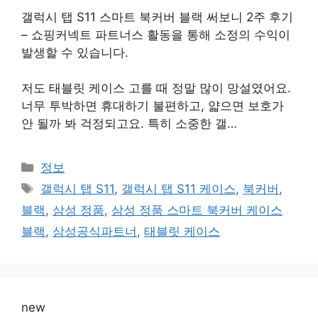
갤럭시 탭 S11 스마트 북커버 블랙 써보니 2주 후기
– 쇼핑커넥트 파트너스 활동을 통해 소정의 수익이
발생할 수 있습니다.
저도 태블릿 케이스 고를 때 정말 많이 망설였어요.
너무 투박하면 휴대하기 불편하고, 얇으면 보호가
안 될까 봐 걱정되고요. 특히 소중한 갤…
카
정보
테
태
갤럭시 탭 S11
,
갤럭시 탭 S11 케이스
,
북커버
,
고
그
블랙
,
삼성 정품
,
삼성 정품 스마트 북커버 케이스
리
블랙
,
삼성공식파트너
,
태블릿 케이스
new