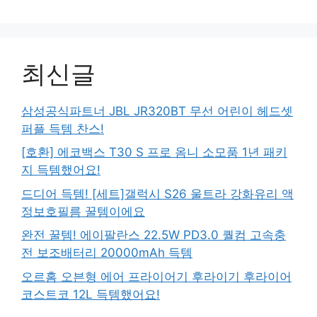
최신글
삼성공식파트너 JBL JR320BT 무선 어린이 헤드셋
퍼플 득템 찬스!
[호환] 에코백스 T30 S 프로 옴니 소모품 1년 패키
지 득템했어요!
드디어 득템! [세트]갤럭시 S26 울트라 강화유리 액
정보호필름 꿀템이에요
완전 꿀템! 에이팔란스 22.5W PD3.0 퀄컴 고속충
전 보조배터리 20000mAh 득템
오르홈 오븐형 에어 프라이어기 후라이기 후라이어
코스트코 12L 득템했어요!