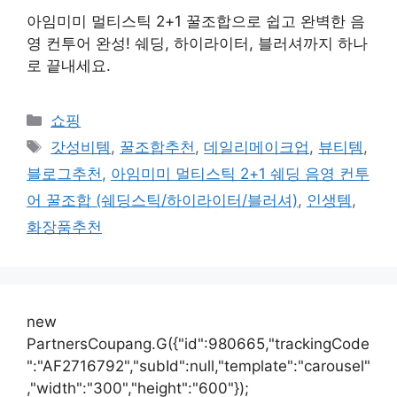
아임미미 멀티스틱 2+1 꿀조합으로 쉽고 완벽한 음
영 컨투어 완성! 쉐딩, 하이라이터, 블러셔까지 하나
로 끝내세요.
카
쇼핑
테
태
갓성비템
,
꿀조합추천
,
데일리메이크업
,
뷰티템
,
고
그
블로그추천
,
아임미미 멀티스틱 2+1 쉐딩 음영 컨투
리
어 꿀조합 (쉐딩스틱/하이라이터/블러셔)
,
인생템
,
화장품추천
new
PartnersCoupang.G({"id":980665,"trackingCode
":"AF2716792","subId":null,"template":"carousel"
,"width":"300","height":"600"});