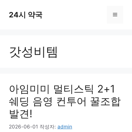
컨
텐
24시 약국
메
츠
로
뉴
건
너
갓성비템
뛰
기
아임미미 멀티스틱 2+1
쉐딩 음영 컨투어 꿀조합
발견!
2026-06-01
작성자:
admin