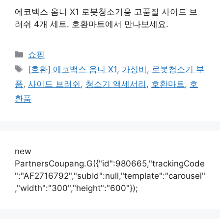
에코백스 옴니 X1 로봇청소기용 고품질 사이드 브
러쉬 4개 세트. 호환마트에서 만나보세요.
카
쇼핑
테
태
[호환] 에코백스 옴니 X1
,
가성비
,
로봇청소기 부
고
그
품
,
사이드 브러쉬
,
청소기 액세서리
,
호환마트
,
호
리
환품
new
PartnersCoupang.G({"id":980665,"trackingCode
":"AF2716792","subId":null,"template":"carousel"
,"width":"300","height":"600"});