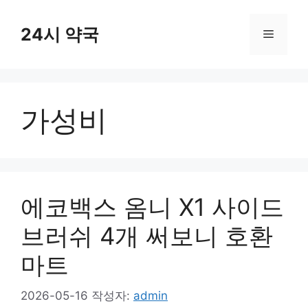
컨
텐
24시 약국
메
츠
로
뉴
건
너
가성비
뛰
기
에코백스 옴니 X1 사이드
브러쉬 4개 써보니 호환
마트
2026-05-16
작성자:
admin