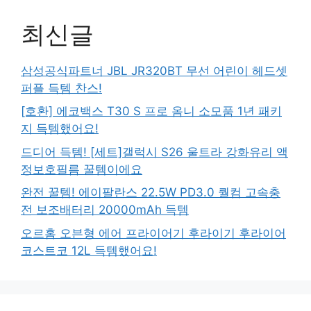
최신글
삼성공식파트너 JBL JR320BT 무선 어린이 헤드셋
퍼플 득템 찬스!
[호환] 에코백스 T30 S 프로 옴니 소모품 1년 패키
지 득템했어요!
드디어 득템! [세트]갤럭시 S26 울트라 강화유리 액
정보호필름 꿀템이에요
완전 꿀템! 에이팔란스 22.5W PD3.0 퀄컴 고속충
전 보조배터리 20000mAh 득템
오르홈 오븐형 에어 프라이어기 후라이기 후라이어
코스트코 12L 득템했어요!