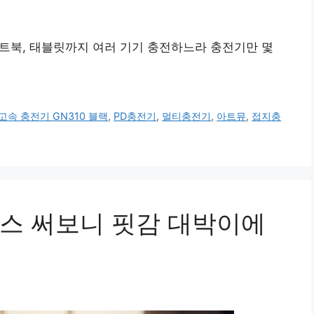
 노트북, 태블릿까지 여러 기기 충전하느라 충전기만 몇
 초고속 충전기 GN310 블랙
,
PD충전기
,
멀티충전기
,
아트뮤
,
접지충
스 써보니 핏감 대박이에