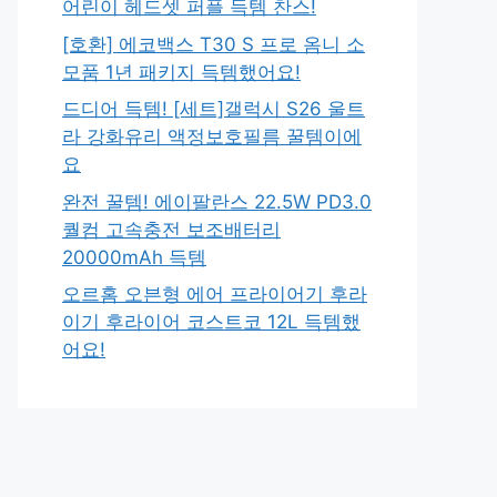
어린이 헤드셋 퍼플 득템 찬스!
[호환] 에코백스 T30 S 프로 옴니 소
모품 1년 패키지 득템했어요!
드디어 득템! [세트]갤럭시 S26 울트
라 강화유리 액정보호필름 꿀템이에
요
완전 꿀템! 에이팔란스 22.5W PD3.0
퀄컴 고속충전 보조배터리
20000mAh 득템
오르홈 오븐형 에어 프라이어기 후라
이기 후라이어 코스트코 12L 득템했
어요!