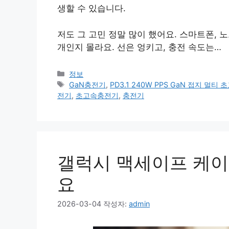
생할 수 있습니다.
저도 그 고민 정말 많이 했어요. 스마트폰,
개인지 몰라요. 선은 엉키고, 충전 속도는…
카
정보
테
태
GaN충전기
,
PD3.1 240W PPS GaN 접지 멀티
고
그
전기
,
초고속충전기
,
충전기
리
갤럭시 맥세이프 케이
요
2026-03-04
작성자:
admin