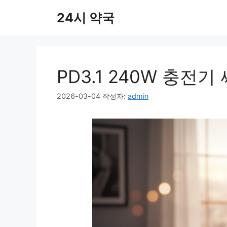
컨
24시 약국
텐
츠
로
건
너
PD3.1 240W 충전
뛰
기
2026-03-04
작성자:
admin