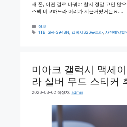
새 폰, 어떤 걸로 바꿔야 할지 정말 고민 많
스펙 비교하느라 머리가 지끈거렸거든요….
카
정보
테
태
1TB
,
SM-S948N
,
갤럭시S26울트라
,
사전예약할
고
그
리
미아크 갤럭시 맥세이프
라 실버 무드 스티커 
2026-03-02
작성자:
admin