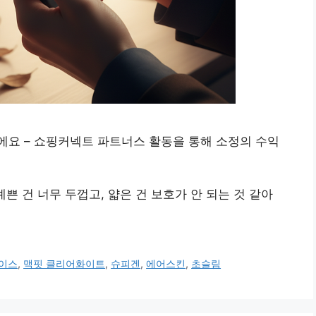
에요 – 쇼핑커넥트 파트너스 활동을 통해 소정의 수익
쁜 건 너무 두껍고, 얇은 건 보호가 안 되는 것 같아
이스
,
맥핏 클리어화이트
,
슈피겐
,
에어스킨
,
초슬림