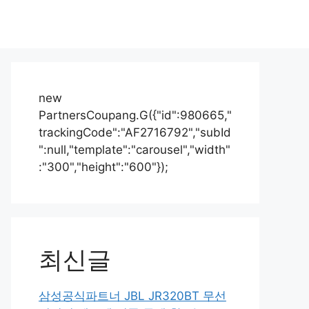
new
PartnersCoupang.G({"id":980665,"
trackingCode":"AF2716792","subId
":null,"template":"carousel","width"
:"300","height":"600"});
최신글
삼성공식파트너 JBL JR320BT 무선